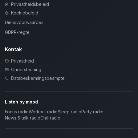
Privaatheidsbeleid
Koekiebeleid
Diensvoorwaardes
GDPR-regte
Kontak
Privaatheid
Ondersteuning
Databeskermingsbeampte
Listen by mood
Focus radio
Workout radio
Sleep radio
Party radio
News & talk radio
Chill radio