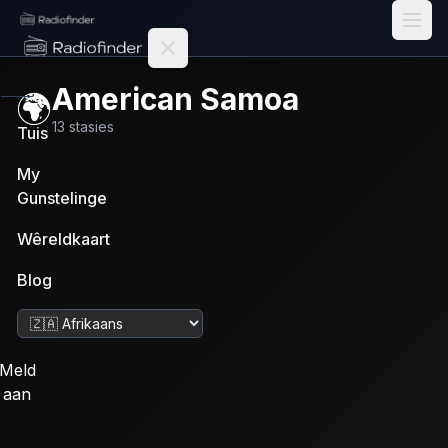
Radiofinder home
American Samoa
🌍
13
stasies
Tuis
My
Gunstelinge
Wêreldkaart
Blog
Verander taal
Meld
aan