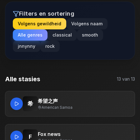
Filters en sortering
Volgens gewildheid
Volgens naam
Alle genres
classical
smooth
jnnynny
rock
Alle stasies
13
van
13
希望之声
希
American Samoa
Fox news
F