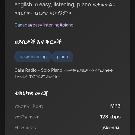
english. በ easy, listening, piano ይታወቃል።
ጣቢያው ጊዜያዊ አይገኝም።
Canada
#
easy listening
#
piano
ዘይቤዎች እና ቅርጾች
easy listening
piano
Calm Radio - Solo Piano ተወዳጅ ዘይቤዎችን የሚያካትት
የሙዚቃ ፕሮግራም ይሰጣል።
ቴክኒካዊ መረጃ
የስርጭት ቅርጽ:
MP3
የድምፅ ጥራት:
128
kbps
HLS ድጋፍ:
ያልተደገፈ