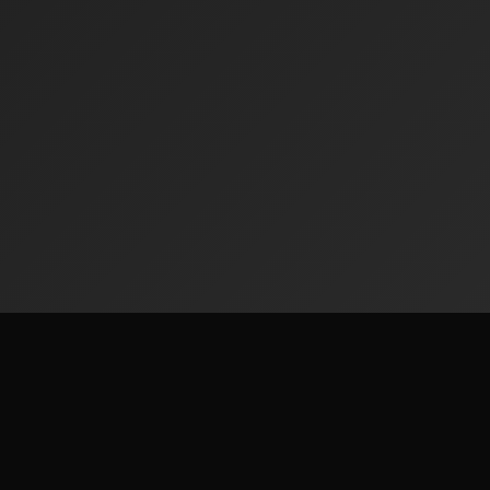
Radiofinder
ከዓለም ዙሪያ 50,000+ ሬዲዮ ጣቢያዎችን በነፃ ያዳምጡ።