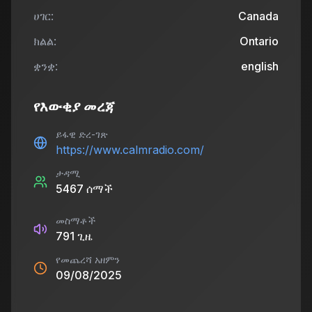
ሀገር:
Canada
ክልል:
Ontario
ቋንቋ:
english
የእውቂያ መረጃ
ይፋዊ ድረ-ገጽ
https://www.calmradio.com/
ታዳሚ
5467
ሰማች
መስማቶች
791
ጊዜ
የመጨረሻ አዘምን
09/08/2025