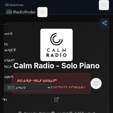
Radiofinder home
መነሻ
የኔ
ወዳጆች
የዓለም
Calm Radio - Solo Piano
ካርታ
ብሎግ
ይህ ሬዲዮ ጣቢያ አይሰራም
ከምርመራ በኋላ ጣቢያው እንደማይገኝ ተምልክቷል።
ቋንቋ ቀይር
ግባ