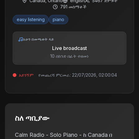
Canada
,
Ontario
english
5467
ድምጾች
791
መስማቶች
easy listening
piano
አሁን በመጫወት ላይ
Live broadcast
10 ሰከንድ በፊት ተዘመነ
አይገኝም
የመጨረሻ ምርመራ:
22/07/2026, 02:00:04
ስለ ጣቢያው
Calm Radio - Solo Piano - ከ Canada በ