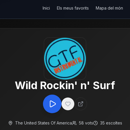
Inici
Els meus favorits
Mapa del món
Wild Rockin' n' Surf
The United States Of America
58
vots
35
escoltes