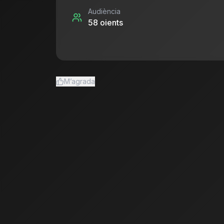
Audiència
58
oients
M’agrada