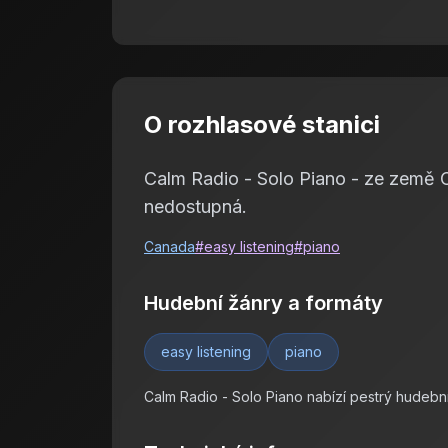
O rozhlasové stanici
Calm Radio - Solo Piano - ze země Ca
nedostupná.
Canada
#
easy listening
#
piano
Hudební žánry a formáty
easy listening
piano
Calm Radio - Solo Piano nabízí pestrý hudebn