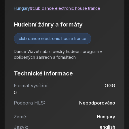
Hungary
#
club dance electronic house trance
Hudební žánry a formáty
club dance electronic house trance
Dance Wave! nabízí pestrý hudební program v
oblíbených žánrech a formátech.
Technické informace
Formát vysílání:
OGG
0
Podpora HLS:
Nepodporováno
Země:
Hungary
Jazyk:
english