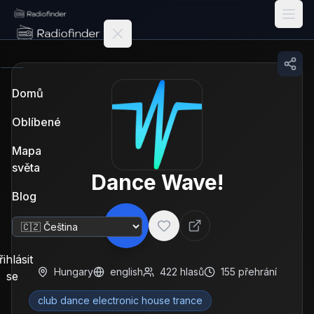
Radiofinder home
Domů
Oblíbené
Mapa
světa
Dance Wave!
Blog
Změnit jazyk
řihlásit
Hungary
english
422
hlasů
155
přehrání
se
club dance electronic house trance