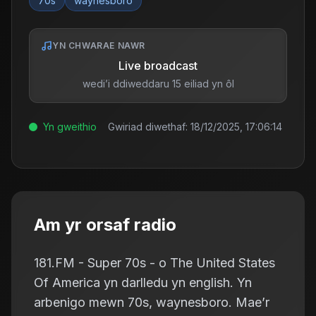
70s
waynesboro
YN CHWARAE NAWR
Live broadcast
wedi’i ddiweddaru 15 eiliad yn ôl
Yn gweithio
Gwiriad diwethaf:
18/12/2025, 17:06:14
Am yr orsaf radio
181.FM - Super 70s - o The United States
Of America yn darlledu yn english. Yn
arbenigo mewn 70s, waynesboro. Mae’r