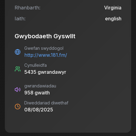
Rhanbarth:
Virginia
Iaith:
english
Gwybodaeth Gyswllt
Gwefan swyddogol
http://www.181.fm/
Cynulleidfa
5435
gwrandawyr
gwrandawiadau
958
gwaith
Diweddariad diwethaf
08/08/2025