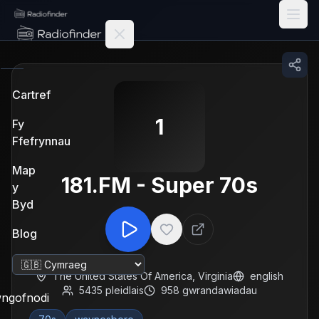
Radiofinder home
Cartref
1
Fy
Ffefrynnau
Map
181.FM - Super 70s
y
Byd
Blog
Newid iaith
The United States Of America
,
Virginia
english
5435
pleidlais
958
gwrandawiadau
ngofnodi