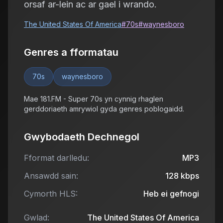
orsaf ar-lein ac ar gael i wrando.
The United States Of America
#
70s
#
waynesboro
Genres a fformatau
70s
waynesboro
Mae 181.FM - Super 70s yn cynnig rhaglen
gerddoriaeth amrywiol gyda genres poblogaidd.
Gwybodaeth Dechnegol
Fformat darlledu:
MP3
Ansawdd sain:
128
kbps
Cymorth HLS:
Heb ei gefnogi
Gwlad:
The United States Of America