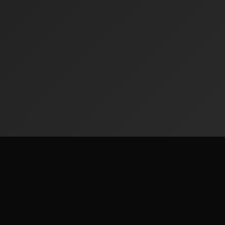
Radiofinder
Gwrandewch ar filoedd o orsafoedd radio ledled y byd am