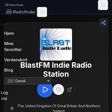
Radiofinder home
Hjem
Mine
favoritter
Verdenskort
BlastFM Indie Radio
Blog
Station
Skift sprog
Log
ind
The United Kingdom Of Great Britain And Northern
Ireland