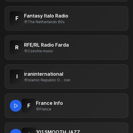
Fantasy Italo Radio
F
The Netherlands
·
80s
RFE/RL Radio Farda
R
Czechia
·
music
iraninternational
I
Islamic Republic Of Iran
·
iran
France Info
F
France
101 SMOOTH JAZZ