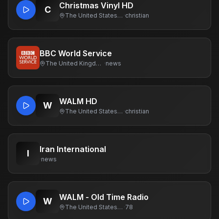
Christmas Vinyl HD
C
The United States Of America
·
christian
BBC World Service
The United Kingdom Of Great Britain And Northern Ireland
·
news
WALM HD
W
The United States Of America
·
christian
Iran International
I
·
news
WALM - Old Time Radio
W
The United States Of America
·
78