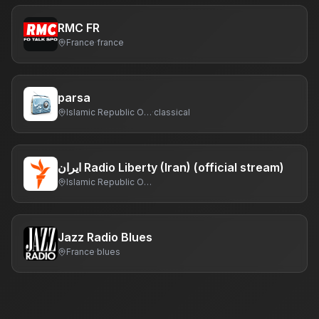
RMC FR
France
·
france
parsa
Islamic Republic Of Iran
·
classical
ایران‎ Radio Liberty (Iran) (official stream)
Islamic Republic Of Iran
Jazz Radio Blues
France
·
blues