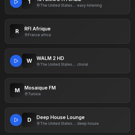
1
The United States Of America
·
easy listening
RFI Afrique
R
France
·
africa
WALM 2 HD
W
The United States Of America
·
choral
Mosaique FM
M
Tunisia
Deep House Lounge
D
The United States Of America
·
deep house