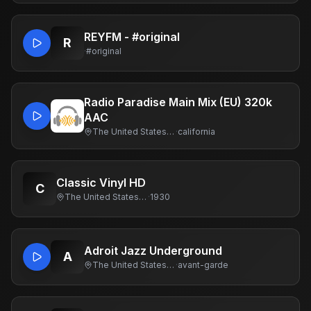
REYFM - #original
R
·
#original
Radio Paradise Main Mix (EU) 320k
AAC
The United States Of America
·
california
Classic Vinyl HD
C
The United States Of America
·
1930
Adroit Jazz Underground
A
The United States Of America
·
avant-garde