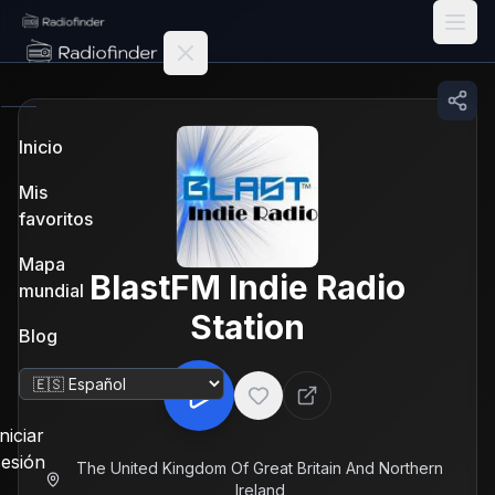
Radiofinder home
Inicio
Mis
favoritos
Mapa
BlastFM Indie Radio
mundial
Station
Blog
Cambiar idioma
Iniciar
sesión
The United Kingdom Of Great Britain And Northern
Ireland