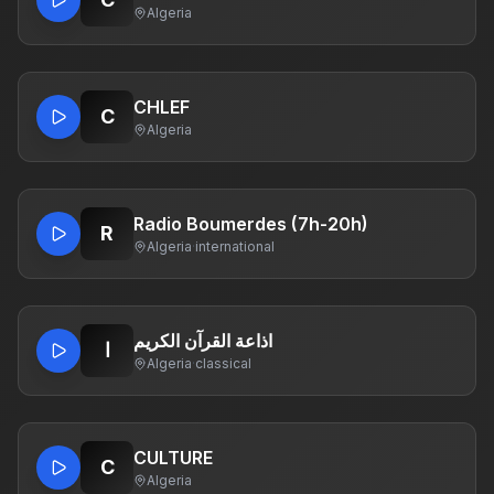
Algeria
CHLEF
C
Algeria
Radio Boumerdes (7h-20h)
R
Algeria
·
international
اذاعة القرآن الكريم
ا
Algeria
·
classical
CULTURE
C
Algeria