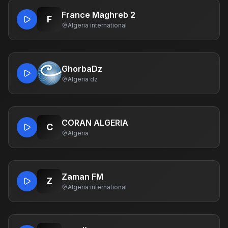
France Maghreb 2
F
Algeria
·
international
GhorbaDz
Algeria
·
dz
CORAN ALGERIA
C
Algeria
Zaman FM
Z
Algeria
·
international