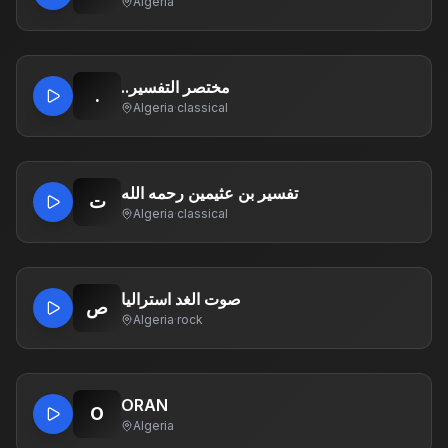
Algeria
..مختصر التفسير
.
Algeria
·
classical
تفسير بن عثيمين رحمه الله
ت
Algeria
·
classical
صوت الغد استراليا
ص
Algeria
·
rock
ORAN
O
Algeria