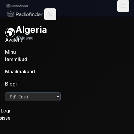
Radiofinder home
Algeria
🌍
49
jaama
Avaleht
Minu
lemmikud
Maailmakaart
Blogi
Muuda keelt
Logi
sisse