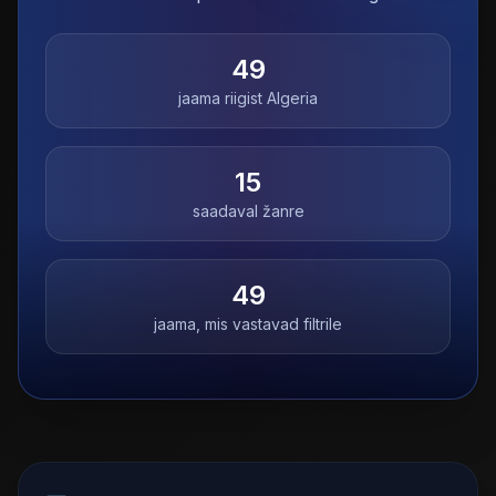
49
jaama riigist
Algeria
15
saadaval žanre
49
jaama, mis vastavad filtrile