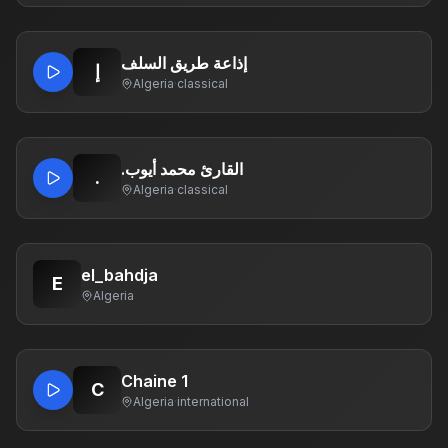
إذاعة طريق السلف
إ
Algeria
·
classical
.القارئ محمد أيوب
.
Algeria
·
classical
el_bahdja
E
Algeria
Chaine 1
C
Algeria
·
international