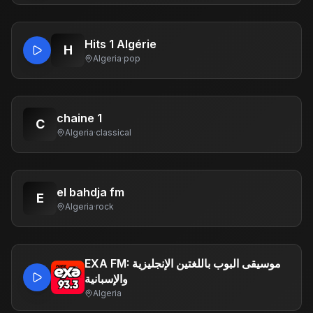
Hits 1 Algérie
H
Algeria
·
pop
chaine 1
C
Algeria
·
classical
el bahdja fm
E
Algeria
·
rock
EXA FM: موسيقى البوب ​​باللغتين الإنجليزية
والإسبانية
Algeria