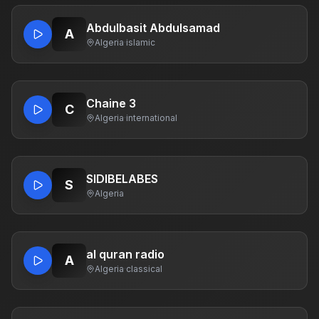
Abdulbasit Abdulsamad
A
Algeria
·
islamic
Chaine 3
C
Algeria
·
international
SIDIBELABES
S
Algeria
al quran radio
A
Algeria
·
classical