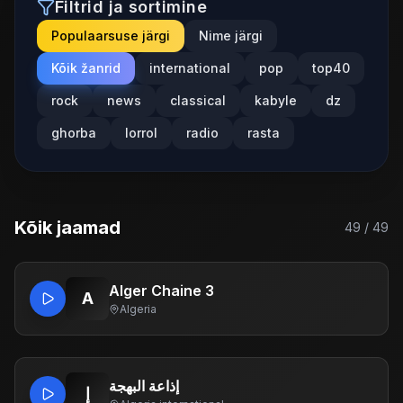
Filtrid ja sortimine
Populaarsuse järgi
Nime järgi
Kõik žanrid
international
pop
top40
rock
news
classical
kabyle
dz
ghorba
lorrol
radio
rasta
Kõik jaamad
49
/
49
Alger Chaine 3
A
Algeria
إذاعة البهجة
إ