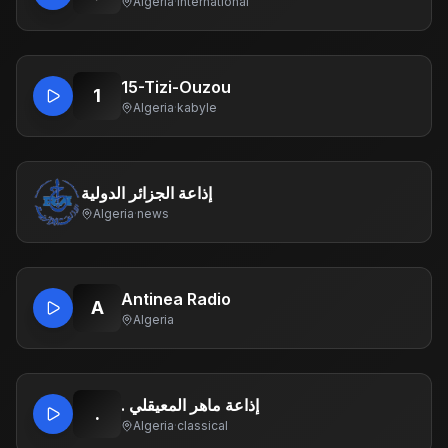
Algeria
·
international
15-Tizi-Ouzou
1
Algeria
·
kabyle
إذاعة الجزائر الدولية
Algeria
·
news
Antinea Radio
A
Algeria
. إذاعة ماهر المعيقلي
.
Algeria
·
classical