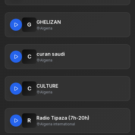
GHELIZAN
G
Algeria
curan saudi
C
Algeria
CULTURE
C
Algeria
Radio Tipaza (7h-20h)
R
Algeria
·
international