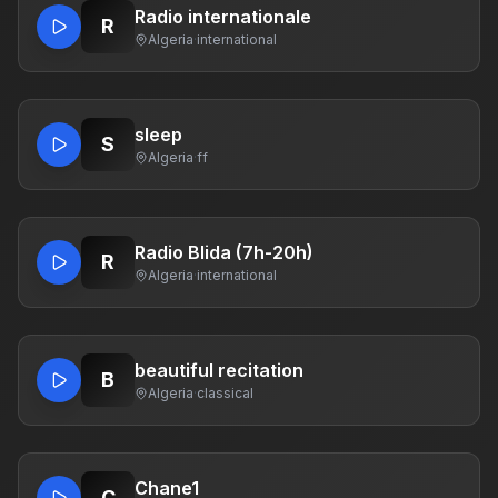
Radio internationale
R
Algeria
·
international
sleep
S
Algeria
·
ff
Radio Blida (7h-20h)
R
Algeria
·
international
beautiful recitation
B
Algeria
·
classical
Chane1
C