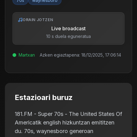
70s
waynesboro
ORAIN JOTZEN
Live broadcast
10 s duela eguneratua
Martxan
Azken egiaztapena:
18/12/2025, 17:06:14
Estazioari buruz
181.FM - Super 70s - The United States Of
Americatik english hizkuntzan emititzen
du. 70s, waynesboro generoan