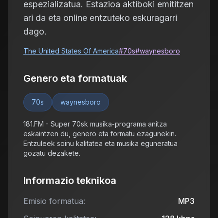
espezializatua. Estazioa aktiboki emititzen
ari da eta online entzuteko eskuragarri
dago.
The United States Of America
#
70s
#
waynesboro
Genero eta formatuak
70s
waynesboro
181.FM - Super 70sk musika-programa anitza
eskaintzen du, genero eta formatu ezagunekin.
Entzuleek soinu kalitatea eta musika eguneratua
gozatu dezakete.
Informazio teknikoa
Emisio formatua:
MP3