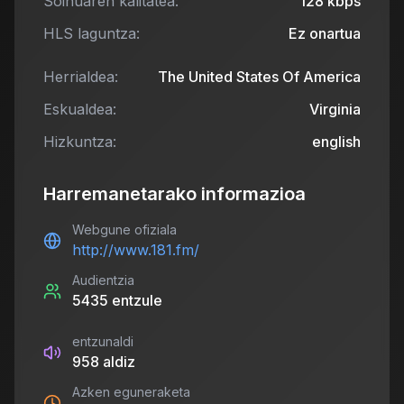
Soinuaren kalitatea:
128
kbps
HLS laguntza:
Ez onartua
Herrialdea:
The United States Of America
Eskualdea:
Virginia
Hizkuntza:
english
Harremanetarako informazioa
Webgune ofiziala
http://www.181.fm/
Audientzia
5435
entzule
entzunaldi
958
aldiz
Azken eguneraketa