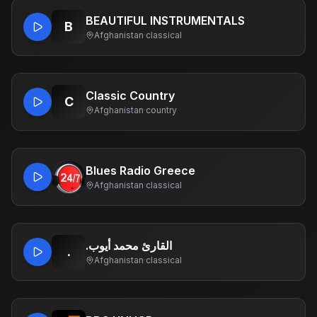
BEAUTIFUL INSTRUMENTALS
B
Afghanistan
·
classical
Classic Country
C
Afghanistan
·
country
Blues Radio Greece
Afghanistan
·
classical
.القارئ محمد أيوب
.
Afghanistan
·
classical