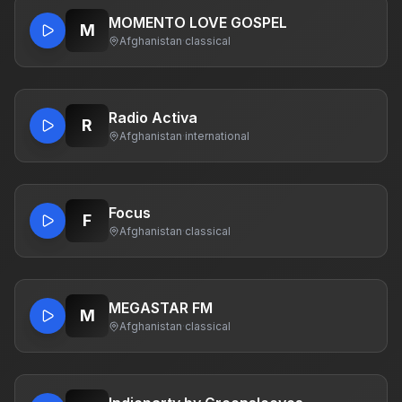
MOMENTO LOVE GOSPEL
M
Afghanistan
·
classical
Radio Activa
R
Afghanistan
·
international
Focus
F
Afghanistan
·
classical
MEGASTAR FM
M
Afghanistan
·
classical