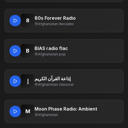
80s Forever Radio
8
Afghanistan
·
decades
BIAS radio flac
B
Afghanistan
·
pop
إذاعة القرآن الكريم
إ
Afghanistan
·
classical
Moon Phase Radio: Ambient
M
Afghanistan