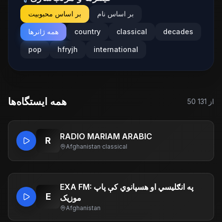
بر اساس نام
بر اساس محبوبیت
decades
classical
country
همه ژانرها
pop
hfryjh
international
همه ایستگاه‌ها
از
131
50
RADIO MARIAM ARABIC
R
Afghanistan
·
classical
EXA FM: په انګلیسي او هسپانوي کې پاپ
E
موزیک
Afghanistan