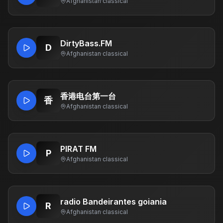
Afghanistan
·
classical
DirtyBass.FM
D
Afghanistan
·
classical
香港电台第一台
香
Afghanistan
·
classical
PIRAT FM
P
Afghanistan
·
classical
radio Bandeirantes goiania
R
Afghanistan
·
classical