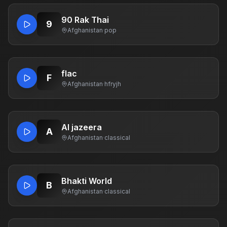
90 Rak Thai
9
Afghanistan
·
pop
flac
F
Afghanistan
·
hfryjh
Al jazeera
A
Afghanistan
·
classical
Bhakti World
B
Afghanistan
·
classical