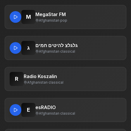
MegaStar FM
M
Afghanistan
·
pop
גלגלצ להיטים חמים
ג
Afghanistan
·
classical
Radio Koszalin
R
Afghanistan
·
classical
esRADIO
E
Afghanistan
·
classical