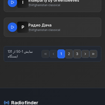
Indieparty by Greensleeves
I
Afghanistan
·
classical
Радио Дача
Р
Afghanistan
·
classical
نمایش 1-50 از 131
1
2
3
ایستگاه
Radiofinder