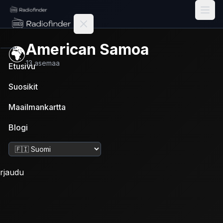
Radiofinder home
American Samoa
🌍
13
asemaa
Etusivu
Suosikit
Maailmankartta
Blogi
Vaihda kieltä
irjaudu