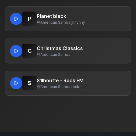
Planet black
P
American Samoa
·
jnnynny
Christmas Classics
C
American Samoa
S1lhoutte - Rock FM
S
American Samoa
·
rock