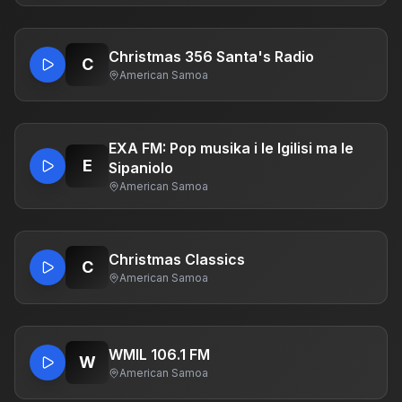
Christmas 356 Santa's Radio
C
American Samoa
EXA FM: Pop musika i le Igilisi ma le
E
Sipaniolo
American Samoa
Christmas Classics
C
American Samoa
WMIL 106.1 FM
W
American Samoa