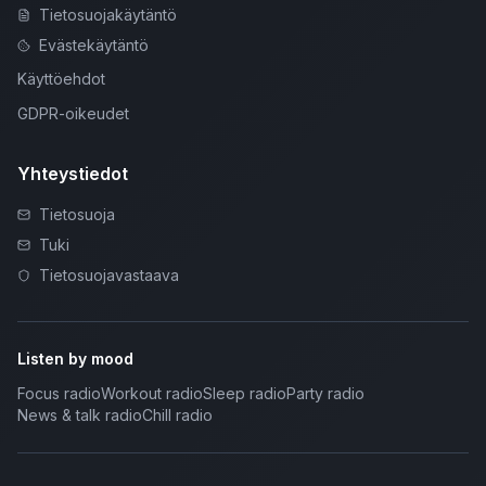
Tietosuojakäytäntö
Evästekäytäntö
Käyttöehdot
GDPR-oikeudet
Yhteystiedot
Tietosuoja
Tuki
Tietosuojavastaava
Listen by mood
Focus radio
Workout radio
Sleep radio
Party radio
News & talk radio
Chill radio