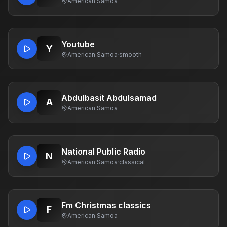
American Samoa
Youtube
Y
American Samoa
·
smooth
Abdulbasit Abdulsamad
A
American Samoa
National Public Radio
N
American Samoa
·
classical
Fm Christmas classics
F
American Samoa