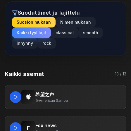
Suodattimet ja lajittelu
Suosion mukaan
Nimen mukaan
Kaikki tyylilajit
classical
smooth
jnnynny
rock
Kaikki asemat
13
/
13
希望之声
希
American Samoa
Fox news
F