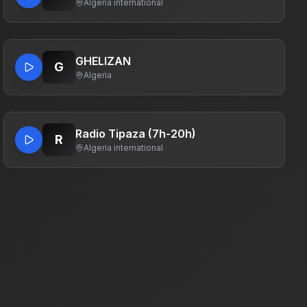
Algeria
·
international
GHELIZAN
G
Algeria
Radio Tipaza (7h-20h)
R
Algeria
·
international