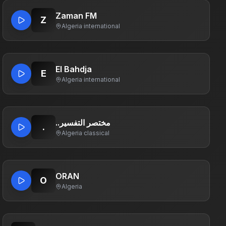
Zaman FM
Z
Algeria
·
international
El Bahdja
E
Algeria
·
international
..مختصر التفسير
.
Algeria
·
classical
ORAN
O
Algeria