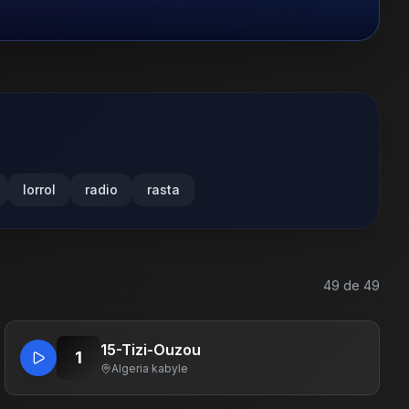
lorrol
radio
rasta
49
de
49
15-Tizi-Ouzou
1
Algeria
·
kabyle