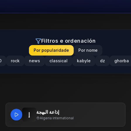
Filtros e ordenación
Por popularidade
Por nome
0
rock
news
classical
kabyle
dz
ghorba
إذاعة البهجة
إ
Algeria
·
international