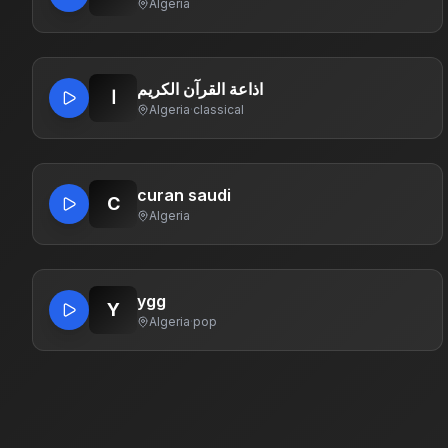
Algeria
اذاعة القرآن الكريم
ا
Algeria
·
classical
curan saudi
C
Algeria
ygg
Y
Algeria
·
pop