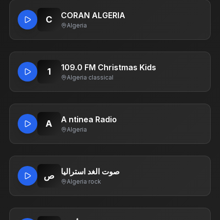
CORAN ALGERIA
C
Algeria
109.0 FM Christmas Kids
1
Algeria
·
classical
A ntinea Radio
A
Algeria
صوت الغد استراليا
ص
Algeria
·
rock