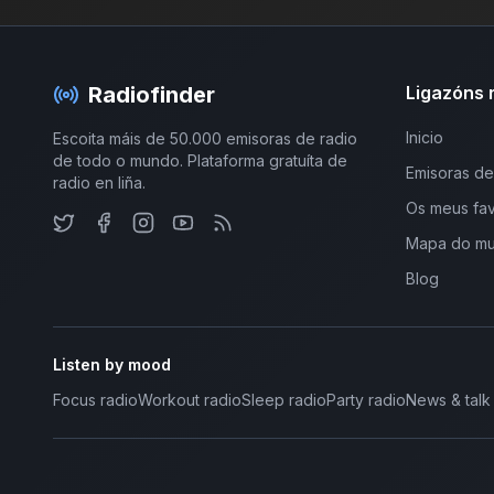
Radiofinder
Ligazóns 
Inicio
Escoita máis de 50.000 emisoras de radio
de todo o mundo. Plataforma gratuíta de
Emisoras de
radio en liña.
Os meus fav
Mapa do m
Blog
Listen by mood
Focus radio
Workout radio
Sleep radio
Party radio
News & talk