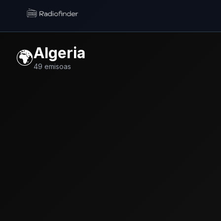
Radiofinder home
Algeria
🌍
49
emisoas