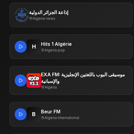
إذاعة الجزائر الدولية
Algeria
·
news
Hits 1 Algérie
H
Algeria
·
pop
EXA FM: موسيقى البوب ​​باللغتين الإنجليزية
والإسبانية
Algeria
Beur FM
B
Algeria
·
international