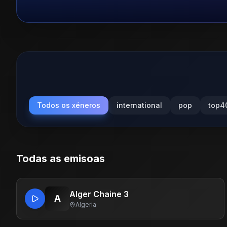
Todos os xéneros
international
pop
top4
Todas as emisoas
Alger Chaine 3
A
Algeria