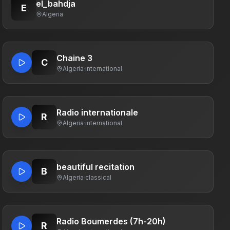
el_bahdja
E
Algeria
Chaine 3
C
Algeria
·
international
Radio internationale
R
Algeria
·
international
beautiful recitation
B
Algeria
·
classical
Radio Boumerdes (7h-20h)
R