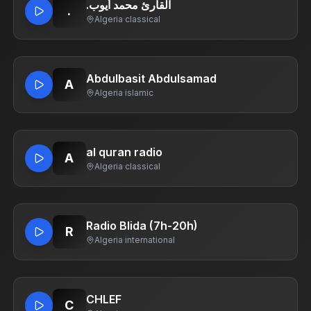
.القارئ محمد أيوب
.
Algeria
·
classical
Abdulbasit Abdulsamad
A
Algeria
·
islamic
al quran radio
A
Algeria
·
classical
Radio Blida (7h-20h)
R
Algeria
·
international
CHLEF
C