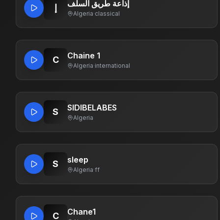
إذاعة طريق السلف
إ
Algeria
·
classical
Chaine 1
C
Algeria
·
international
SIDIBELABES
S
Algeria
sleep
S
Algeria
·
ff
Chane1
C