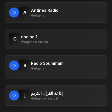
Antinea Radio
A
Algeria
chaine 1
C
Algeria
·
classical
Radio Soummam
R
Algeria
إذاعة القرآن الكريم
إ
Algeria
·
classical