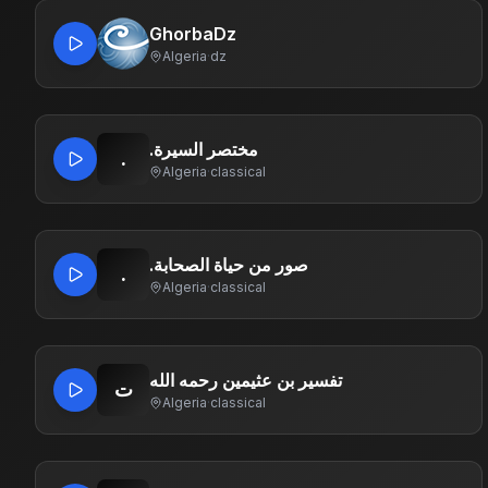
GhorbaDz
Algeria
·
dz
.مختصر السيرة
.
Algeria
·
classical
.صور من حياة الصحابة
.
Algeria
·
classical
تفسير بن عثيمين رحمه الله
ت
Algeria
·
classical