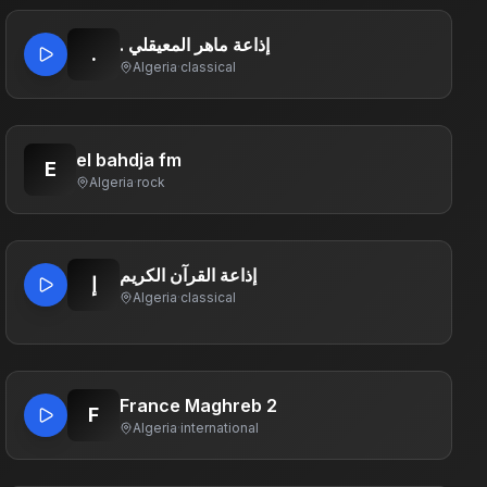
. إذاعة ماهر المعيقلي
.
Algeria
·
classical
el bahdja fm
E
Algeria
·
rock
إذاعة القرآن الكريم
إ
Algeria
·
classical
France Maghreb 2
F
Algeria
·
international