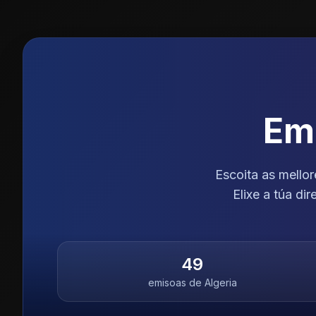
Emi
Escoita as mello
Elixe a túa d
49
emisoas de
Algeria