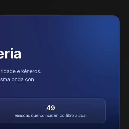
eria
ridade e xéneros.
mesma onda con
49
emisoas que coinciden co filtro actual