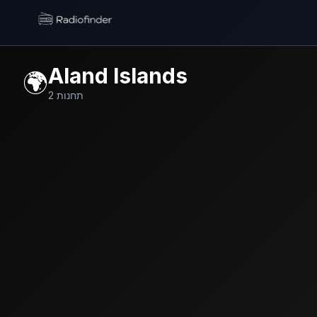
Radiofinder home
Aland Islands
🌍
תחנות
2