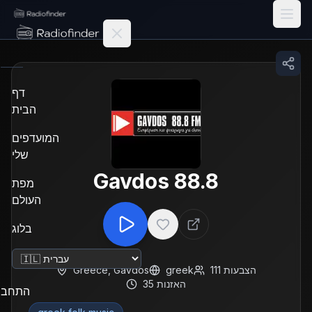
Radiofinder home
דף
הבית
המועדפים
שלי
Gavdos 88.8
מפת
העולם
בלוג
שנה שפה
הצבעות
111
greek
Gavdos
,
Greece
האזנות
35
התחבר