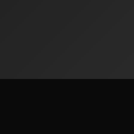
Radiofinder
האזינו ליותר מ‑50,000 תחנות רדיו מכל העולם. פלטפורמת סטרימינג
חינמית.