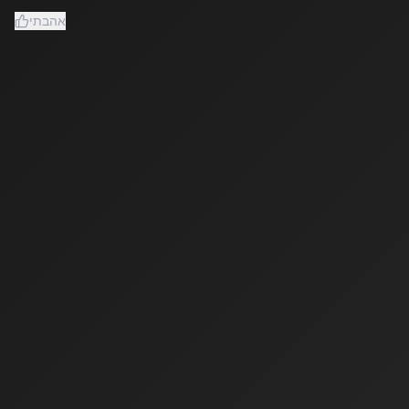
אהבתי