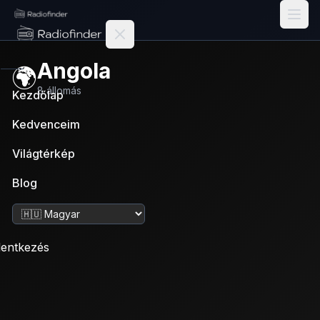
Radiofinder home
Angola
🌍
8
állomás
Kezdőlap
Kedvenceim
Világtérkép
Blog
Nyelv váltása
lentkezés