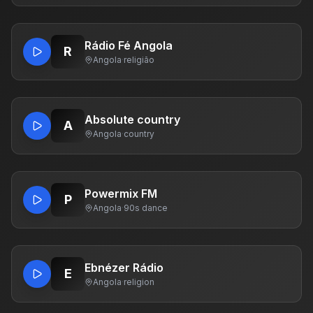
Rádio Fé Angola
R
Angola
·
religião
Absolute country
A
Angola
·
country
Powermix FM
P
Angola
·
90s dance
Ebnézer Rádio
E
Angola
·
religion