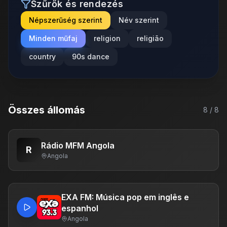
Szűrők és rendezés
Népszerűség szerint
Név szerint
Minden műfaj
religion
religião
country
90s dance
Összes állomás
8
/
8
Rádio MFM Angola
R
Angola
EXA FM: Música pop em inglês e
espanhol
Angola