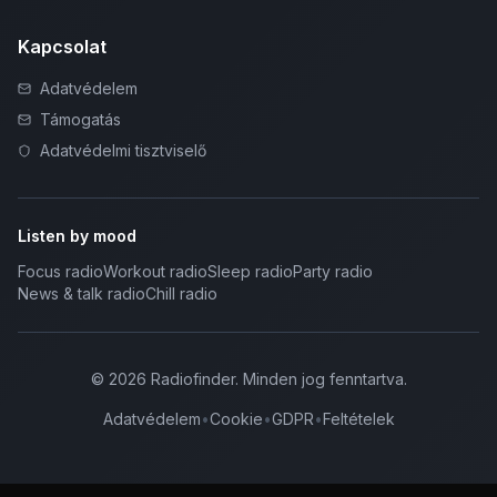
Kapcsolat
Adatvédelem
Támogatás
Adatvédelmi tisztviselő
Listen by mood
Focus radio
Workout radio
Sleep radio
Party radio
News & talk radio
Chill radio
©
2026
Radiofinder
.
Minden jog fenntartva.
Adatvédelem
•
Cookie
•
GDPR
•
Feltételek