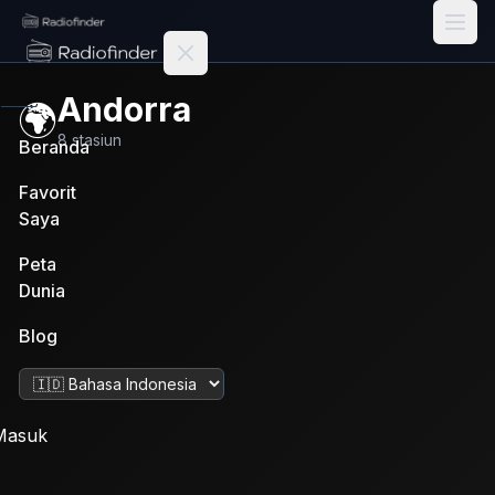
Radiofinder home
Andorra
🌍
8
stasiun
Beranda
Favorit
Saya
Peta
Dunia
Blog
Ubah bahasa
Masuk