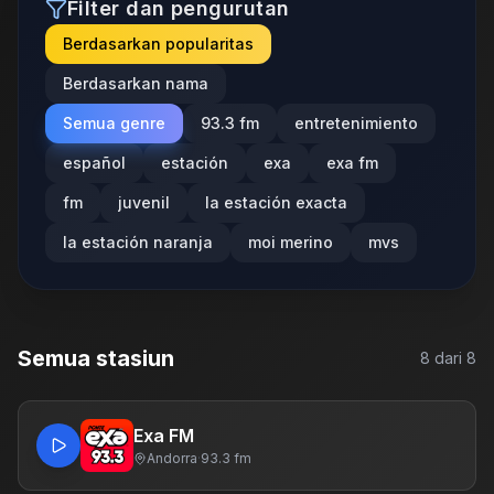
Filter dan pengurutan
Berdasarkan popularitas
Berdasarkan nama
Semua genre
93.3 fm
entretenimiento
español
estación
exa
exa fm
fm
juvenil
la estación exacta
la estación naranja
moi merino
mvs
Semua stasiun
8
dari
8
Exa FM
Andorra
·
93.3 fm