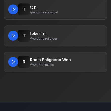
tch
T
Andorra
·
classical
toker fm
T
Andorra
·
religious
Radio Polignano Web
R
Andorra
·
music