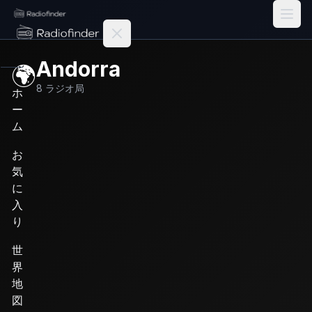
Radiofinder home
Andorra
🌍
8
ラジオ局
ホ
ー
ム
お
気
に
入
り
世
界
地
図