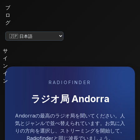
ブ
ロ
グ
言語を変更
サ
イ
ン
イ
ン
RADIOFINDER
ラジオ局
Andorra
Andorraの最高のラジオ局を聞いてください。人
気とジャンルで並べ替えられています。お気に入
りの方向を選択し、ストリーミングを開始して、
Radiofinderと同じ波長でいましょう。