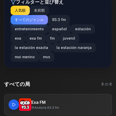
フィルターと並び替え
人気順
名前順
すべてのジャンル
93.3 fm
entretenimiento
español
estación
exa
exa fm
fm
juvenil
la estación exacta
la estación naranja
moi merino
mvs
すべての局
8
の
8
Exa FM
Andorra
·
93.3 fm