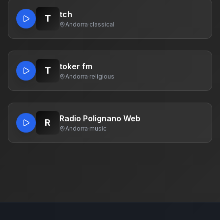
tch
T
Andorra
·
classical
toker fm
T
Andorra
·
religious
Radio Polignano Web
R
Andorra
·
music