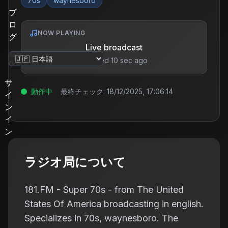
70s
waynesboro
ブ
ロ
NOW PLAYING
グ
Live broadcast
updated 10 sec ago
言語を変更
サ
動作中
最終チェック:
18/12/2025, 17:06:14
イ
ン
イ
ン
ラジオ局について
181.FM - Super 70s - from The United
States Of America broadcasting in english.
Specializes in 70s, waynesboro. The