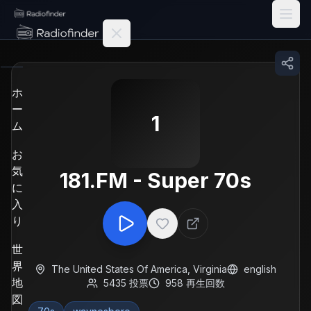
Radiofinder home
ホ
ー
1
ム
お
気
181.FM - Super 70s
に
入
り
世
界
The United States Of America
,
Virginia
english
地
5435
投票
958
再生回数
図