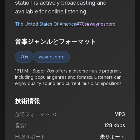
station is actively broadcasting and
available for online listening.
The United States Of America
#
70s
#
waynesboro
音楽ジャンルとフォーマット
70s
waynesboro
181.FM - Super 70s offers a diverse music program,
including popular genres and formats. Listeners can
enjoy quality sound and current music compositions.
技術情報
放送フォーマット:
MP3
音質:
128
kbps
HLSサポート:
未サポート