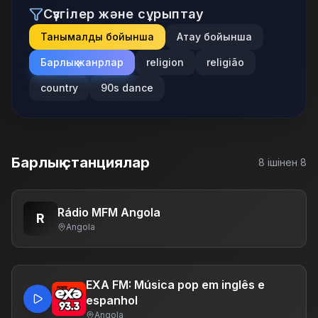
Сүзгілер және сұрыптау
Танымалдық бойынша
Атау бойынша
Барлық жанрлар
religion
religião
country
90s dance
Барлық станциялар
8
ішінен
8
Rádio MFM Angola
R
Angola
EXA FM: Música pop em inglês e
espanhol
Angola