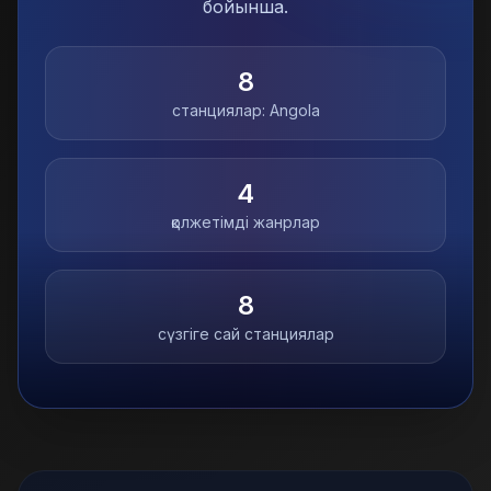
бойынша.
8
станциялар:
Angola
4
қолжетімді жанрлар
8
сүзгіге сай станциялар