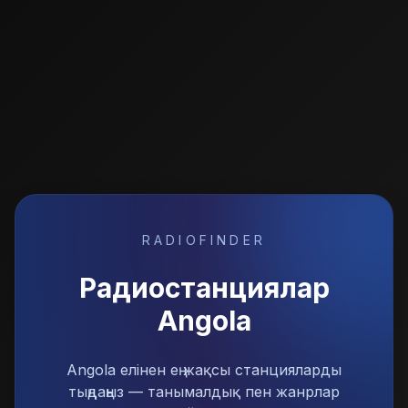
RADIOFINDER
Радиостанциялар
Angola
Angola елінен ең жақсы станцияларды
тыңдаңыз — танымалдық пен жанрлар