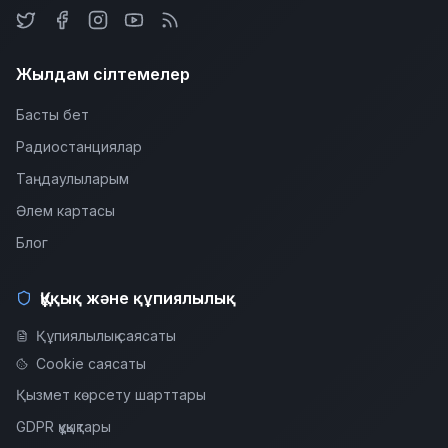
Жылдам сілтемелер
Басты бет
Радиостанциялар
Таңдаулыларым
Әлем картасы
Блог
Құқық және құпиялылық
Құпиялылық саясаты
Cookie саясаты
Қызмет көрсету шарттары
GDPR құқықтары