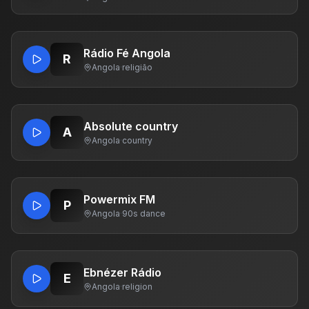
Rádio Fé Angola
R
Angola
·
religião
Absolute country
A
Angola
·
country
Powermix FM
P
Angola
·
90s dance
Ebnézer Rádio
E
Angola
·
religion