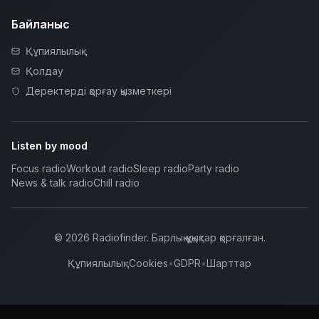
Байланыс
Құпиялылық
Қолдау
Деректерді қорғау қызметкері
Listen by mood
Focus radio
Workout radio
Sleep radio
Party radio
News & talk radio
Chill radio
©
2026
Radiofinder
.
Барлық құқықтар қорғалған.
Құпиялылық
•
Cookies
•
GDPR
•
Шарттар