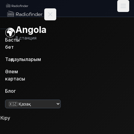
Radiofinder home
Angola
🌍
8
станция
Басты
бет
Таңдаулыларым
Әлем
картасы
Блог
Тілді өзгерту
Кіру