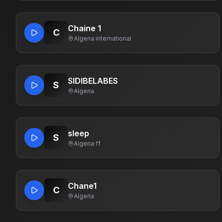
Chaine 1
C
Algeria
·
international
SIDIBELABES
S
Algeria
sleep
S
Algeria
·
ff
Chane1
C
Algeria