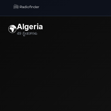
Radiofinder home
Algeria
🌍
49
ಸ್ಟೇಶನ್‌ಗಳು