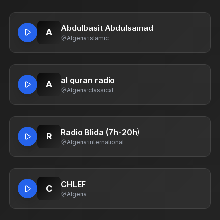
Abdulbasit Abdulsamad
A
Algeria
·
islamic
al quran radio
A
Algeria
·
classical
Radio Blida (7h-20h)
R
Algeria
·
international
CHLEF
C
Algeria