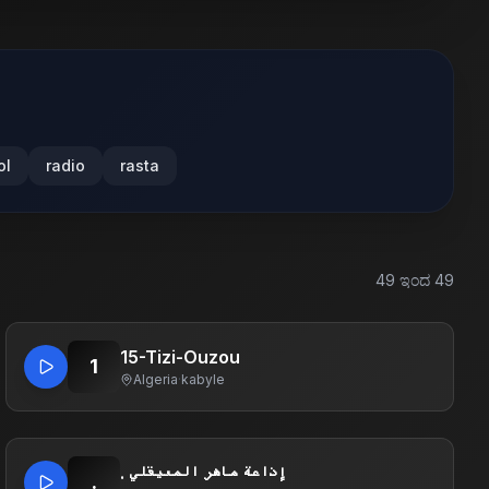
ol
radio
rasta
49
ಇಂದ
49
15-Tizi-Ouzou
1
Algeria
·
kabyle
. إذاعة ماهر المعيقلي
.