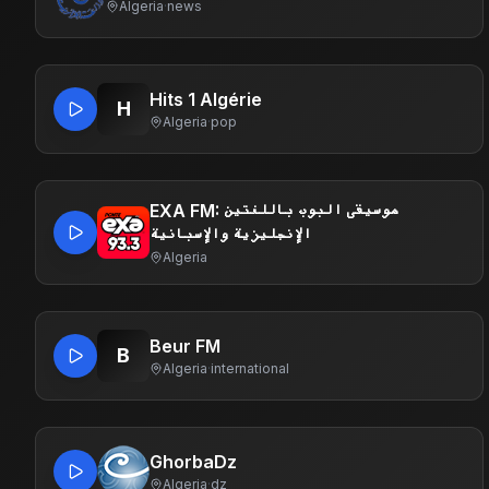
Algeria
·
news
Hits 1 Algérie
H
Algeria
·
pop
EXA FM: موسيقى البوب ​​باللغتين
الإنجليزية والإسبانية
Algeria
Beur FM
B
Algeria
·
international
GhorbaDz
Algeria
·
dz