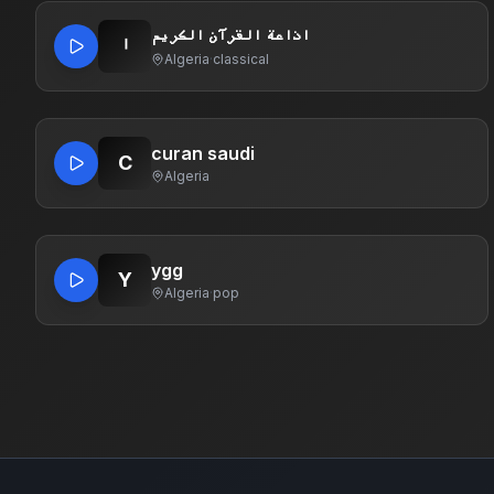
اذاعة القرآن الكريم
ا
Algeria
·
classical
curan saudi
C
Algeria
ygg
Y
Algeria
·
pop