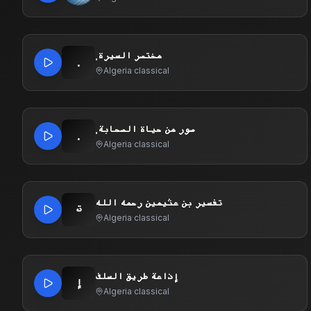
.مختصر السيرة
.
Algeria
·
classical
.صور من حياة الصحابة
.
Algeria
·
classical
تفسير بن عثيمين رحمه الله
ت
Algeria
·
classical
إذاعة طريق السلف
إ
Algeria
·
classical