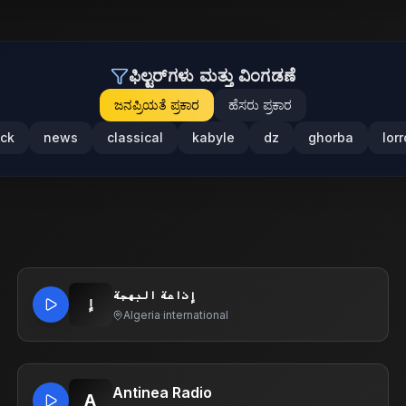
ಫಿಲ್ಟರ್‌ಗಳು ಮತ್ತು ವಿಂಗಡಣೆ
ಜನಪ್ರಿಯತೆ ಪ್ರಕಾರ
ಹೆಸರು ಪ್ರಕಾರ
ock
news
classical
kabyle
dz
ghorba
lorr
إذاعة البهجة
إ
Algeria
·
international
Antinea Radio
A