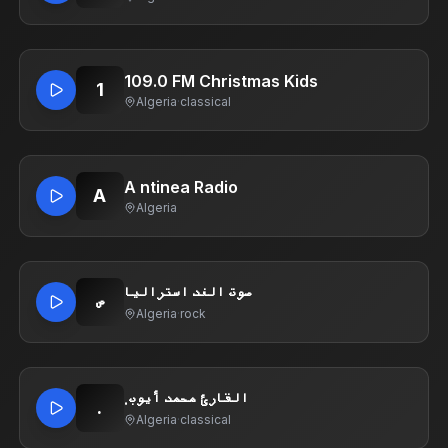
109.0 FM Christmas Kids
1
Algeria
·
classical
A ntinea Radio
A
Algeria
صوت الغد استراليا
ص
Algeria
·
rock
.القارئ محمد أيوب
.
Algeria
·
classical