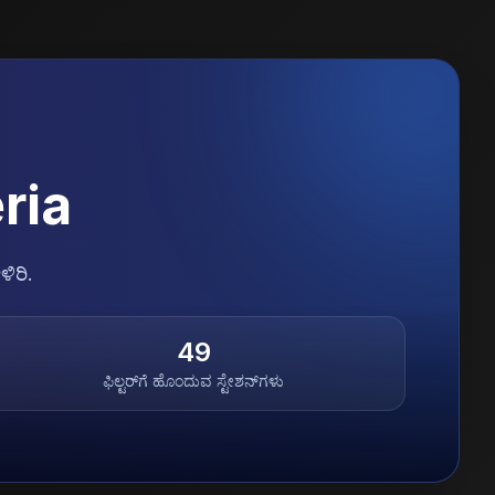
ria
ಳಿರಿ.
49
ಫಿಲ್ಟರ್‌ಗೆ ಹೊಂದುವ ಸ್ಟೇಶನ್‌ಗಳು