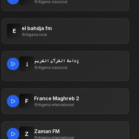
Algeria
·
classical
el bahdja fm
E
Algeria
·
rock
إذاعة القرآن الكريم
إ
Algeria
·
classical
France Maghreb 2
F
Algeria
·
international
Zaman FM
Z
Algeria
·
international