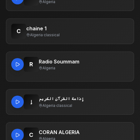
Algeria
chaine 1
C
Algeria
·
classical
Radio Soummam
R
Algeria
إذاعة القرآن الكريم
إ
Algeria
·
classical
CORAN ALGERIA
C
Algeria