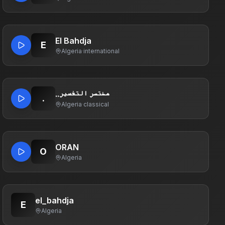
El Bahdja
E
Algeria
·
international
..مختصر التفسير
.
Algeria
·
classical
ORAN
O
Algeria
el_bahdja
E
Algeria