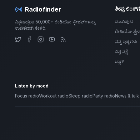
Radiofinder
ಶೀಘ್ರ ಲಿಂಕ್‌
ಮುಖಪುಟ
ವಿಶ್ವದಾದ್ಯಂತ 50,000+ ರೇಡಿಯೋ ಸ್ಟೇಶನ್‌ಗಳನ್ನು
ಉಚಿತವಾಗಿ ಕೇಳಿರಿ.
ರೇಡಿಯೋ ಸ್ಟೇಶ
ನನ್ನ ಇಷ್ಟಗಳು
ವಿಶ್ವ ನಕ್ಷೆ
ಬ್ಲಾಗ್
Listen by mood
Focus radio
Workout radio
Sleep radio
Party radio
News & talk