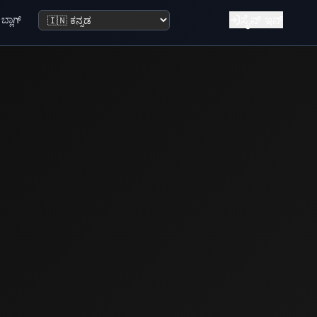
ಸೈನ್ ಇನ್
ಬ್ಲಾಗ್
ಭಾಷೆ ಬದಲಿಸಿ