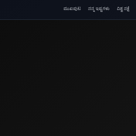
ಮುಖಪುಟ
ನನ್ನ ಇಷ್ಟಗಳು
ವಿಶ್ವ ನಕ್ಷೆ