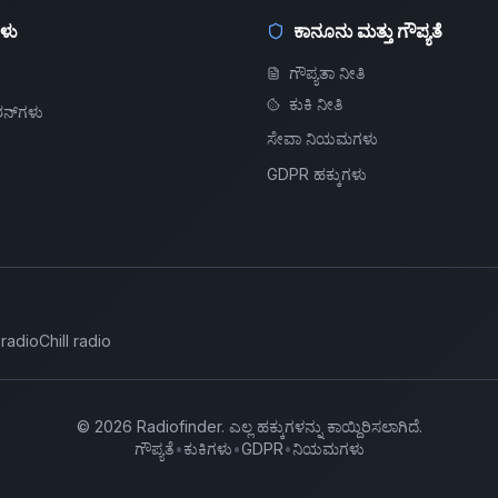
ಗಳು
ಕಾನೂನು ಮತ್ತು ಗೌಪ್ಯತೆ
ಗೌಪ್ಯತಾ ನೀತಿ
ಕುಕಿ ನೀತಿ
ನ್‌ಗಳು
ಸೇವಾ ನಿಯಮಗಳು
GDPR ಹಕ್ಕುಗಳು
 radio
Chill radio
©
2026
Radiofinder
.
ಎಲ್ಲ ಹಕ್ಕುಗಳನ್ನು ಕಾಯ್ದಿರಿಸಲಾಗಿದೆ.
ಗೌಪ್ಯತೆ
•
ಕುಕಿಗಳು
•
GDPR
•
ನಿಯಮಗಳು