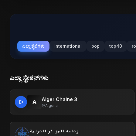
ಎಲ್ಲಾ ಶೈಲಿಗಳು
international
pop
top40
r
ಎಲ್ಲಾ ಸ್ಟೇಶನ್‌ಗಳು
Alger Chaine 3
A
Algeria
إذاعة الجزائر الدولية