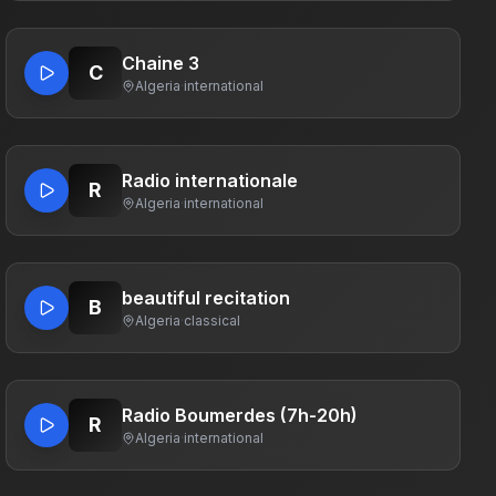
Chaine 3
C
Algeria
·
international
Radio internationale
R
Algeria
·
international
beautiful recitation
B
Algeria
·
classical
Radio Boumerdes (7h-20h)
R
Algeria
·
international