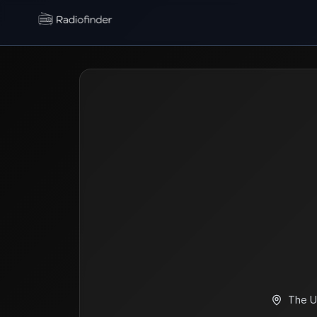
Radiofinder home
The U