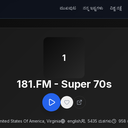
ಮುಖಪುಟ
ನನ್ನ ಇಷ್ಟಗಳು
ವಿಶ್ವ ನಕ್ಷೆ
1
181.FM - Super 70s
nited States Of America
,
Virginia
english
5435
ಮತಗಳು
958