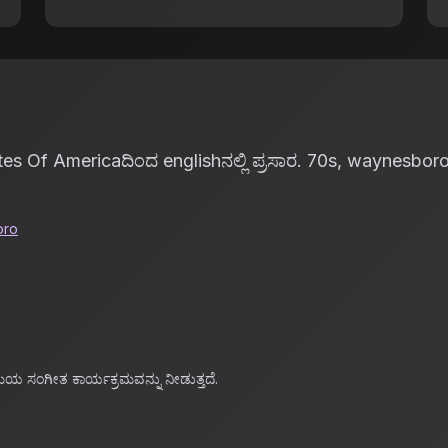
 Of Americaದಿಂದ englishನಲ್ಲಿ ಪ್ರಸಾರ. 70s, waynesboroನಲ್ಲ
oro
ಮಯ ಸಂಗೀತ ಕಾರ್ಯಕ್ರಮವನ್ನು ನೀಡುತ್ತದೆ.