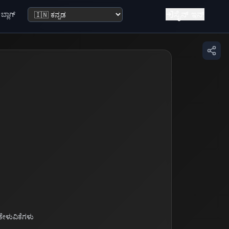
ಸೈನ್ ಇನ್
ಬ್ಲಾಗ್
ಭಾಷೆ ಬದಲಿಸಿ
ಕೇಳುವಿಕೆಗಳು