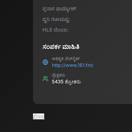
ಪ್ರಸಾರ ಫಾರ್ಮ್ಯಾಟ್:
ಧ್ವನಿ ಗುಣಮಟ್ಟ:
HLS ಬೆಂಬಲ:
ಸಂಪರ್ಕ ಮಾಹಿತಿ
ಅಧಿಕೃತ ವೆಬ್‌ಸೈಟ್
http://www.181.fm/
ಪ್ರೇಕ್ಷಕರು
5435
ಶ್ರೋತರು
ಇಷ್ಟ