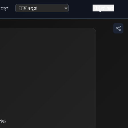
ಸೈನ್ ಇನ್
ಬ್ಲಾಗ್
ಭಾಷೆ ಬದಲಿಸಿ
ೆಗಳು