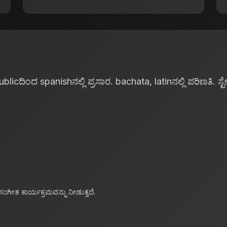
ಿಂದ spanishನಲ್ಲಿ ಪ್ರಸಾರ. bachata, latinನಲ್ಲಿ ಪರಿಣತಿ. ಸ್ಟೇಶ
ಂಗೀತ ಕಾರ್ಯಕ್ರಮವನ್ನು ನೀಡುತ್ತದೆ.