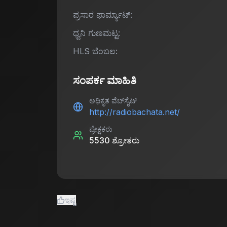
ಪ್ರಸಾರ ಫಾರ್ಮ್ಯಾಟ್:
ಧ್ವನಿ ಗುಣಮಟ್ಟ:
HLS ಬೆಂಬಲ:
ಸಂಪರ್ಕ ಮಾಹಿತಿ
ಅಧಿಕೃತ ವೆಬ್‌ಸೈಟ್
http://radiobachata.net/
ಪ್ರೇಕ್ಷಕರು
5530
ಶ್ರೋತರು
ಇಷ್ಟ