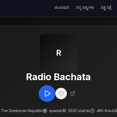
ಮುಖಪುಟ
ನನ್ನ ಇಷ್ಟಗಳು
ವಿಶ್ವ ನಕ್ಷೆ
R
Radio Bachata
The Dominican Republic
spanish
5530
ಮತಗಳು
485
ಕೇಳುವಿಕ