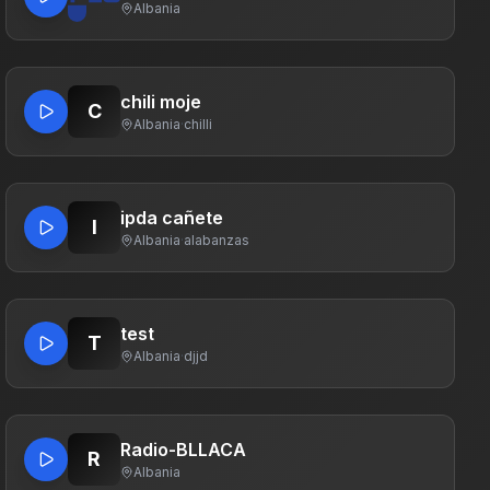
Albania
chili moje
C
Albania
·
chilli
ipda cañete
I
Albania
·
alabanzas
test
T
Albania
·
djjd
Radio-BLLACA
R
Albania