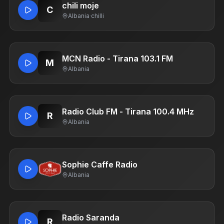
chili moje
C
Albania
·
chilli
MCN Radio - Tirana 103.1 FM
M
Albania
Radio Club FM - Tirana 100.4 MHz
R
Albania
Sophie Caffe Radio
Albania
Radio Saranda
R