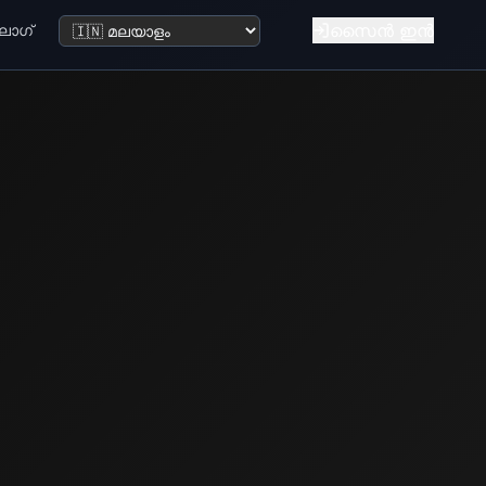
സൈൻ ഇൻ
ലോഗ്
ഭാഷ മാറ്റുക