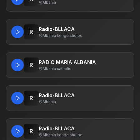
Albania
Radio-BLLACA
R
Albania
·
kengë shqipe
RADIO MARIA ALBANIA
R
Albania
·
catholic
Radio-BLLACA
R
Albania
Radio-BLLACA
R
Albania
·
kengë shqipe