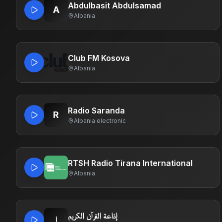
Abdulbasit Abdulsamad
A
Albania
Club FM Kosova
Albania
Radio Saranda
R
Albania
·
electronic
RTSH Radio Tirana International
Albania
إذاعة القرآن الكريم
إ