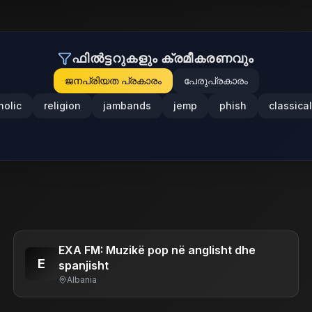
ഫിൽട്ടറുകളും ക്രമീകരണവും
ജനപ്രിയത പ്രകാരം
പേരുപ്രകാരം
holic
religion
jambands
jemp
phish
classical
EXA FM: Muzikë pop në anglisht dhe
E
spanjisht
Albania