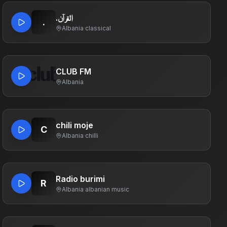
.القرآن
.
Albania
·
classical
CLUB FM
Albania
chili moje
C
Albania
·
chilli
Radio burimi
R
Albania
·
albanian music