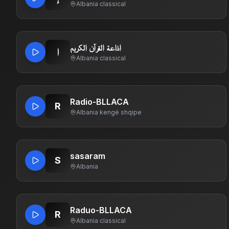
Albania
·
classical
اذاعة القرآن الكريم
ا
Albania
·
classical
Radio-BLLACA
R
Albania
·
kengë shqipe
sasaram
S
Albania
Raduo-BLLACA
R
Albania
·
classical