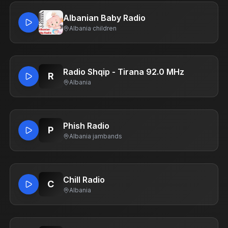
Albanian Baby Radio
Albania
·
children
Radio Shqip - Tirana 92.0 MHz
R
Albania
Phish Radio
P
Albania
·
jambands
Chill Radio
C
Albania