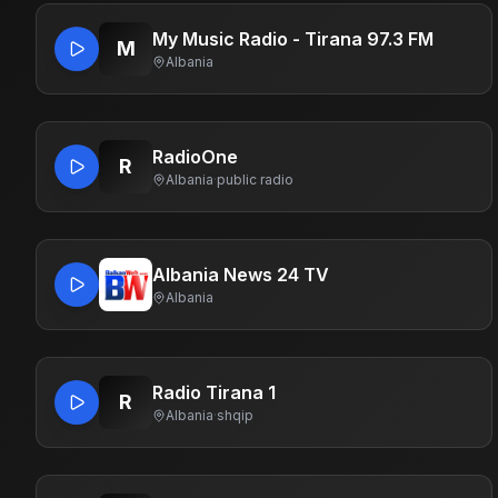
My Music Radio - Tirana 97.3 FM
M
Albania
RadioOne
R
Albania
·
public radio
Albania News 24 TV
Albania
Radio Tirana 1
R
Albania
·
shqip