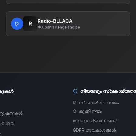
Radio-BLLACA
R
Albania
·
kengë shqipe
ിങ്കുകൾ
നിയമവും സ്വകാര്യതയ
സ്വകാര്യതാ നയം
കുക്കി നയം
റ്റേഷനുകൾ
സേവന വ്യവസ്ഥകൾ
്പെട്ടവ
GDPR അവകാശങ്ങൾ
ം