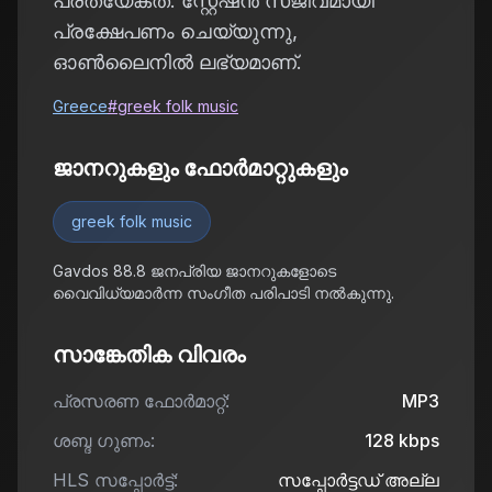
പ്രത്യേകത. സ്റ്റേഷൻ സജീവമായി
പ്രക്ഷേപണം ചെയ്യുന്നു,
ഓൺലൈനിൽ ലഭ്യമാണ്.
Greece
#
greek folk music
ജാനറുകളും ഫോർമാറ്റുകളും
greek folk music
Gavdos 88.8 ജനപ്രിയ ജാനറുകളോടെ
വൈവിധ്യമാർന്ന സംഗീത പരിപാടി നൽകുന്നു.
സാങ്കേതിക വിവരം
പ്രസരണ ഫോർമാറ്റ്:
MP3
ശബ്ദ ഗുണം:
128
kbps
HLS സപ്പോർട്ട്:
സപ്പോർട്ടഡ് അല്ല