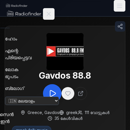
Radiofinder home
ഹോം
എന്റെ
പ്രിയപ്പെട്ടവ
ലോക
Gavdos 88.8
ഭൂപടം
ബ്ലോഗ്
ഭാഷ മാറ്റുക
Greece
,
Gavdos
greek
111
വോട്ടുകൾ
സൈൻ
35
കേൾവികൾ
ഇൻ