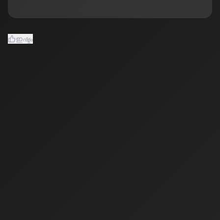
ഇഷ്ടം