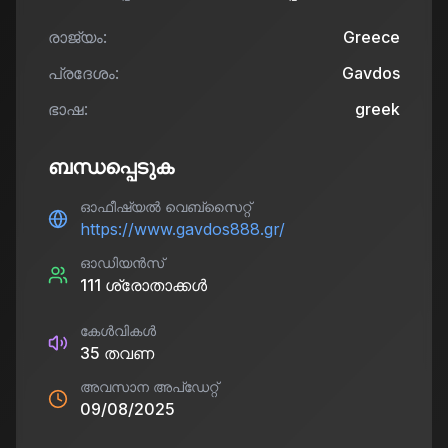
രാജ്യം:
Greece
പ്രദേശം:
Gavdos
ഭാഷ:
greek
ബന്ധപ്പെടുക
ഓഫീഷ്യൽ വെബ്സൈറ്റ്
https://www.gavdos888.gr/
ഓഡിയൻസ്
111
ശ്രോതാക്കൾ
കേൾവികൾ
35
തവണ
അവസാന അപ്ഡേറ്റ്
09/08/2025