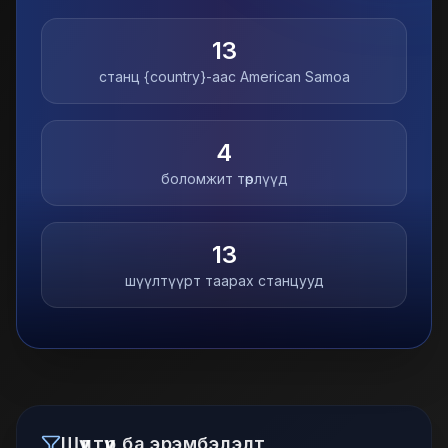
13
станц {country}-аас
American Samoa
4
боломжит төрлүүд
13
шүүлтүүрт таарах станцууд
Шүүлтүүр ба эрэмбэлэлт