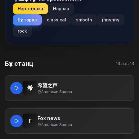
Нэр хүндээр
Нэрээр
Бүх төрөл
classical
smooth
jnnynny
rock
Бүх станц
13
ээс
13
希望之声
希
American Samoa
Fox news
F
American Samoa