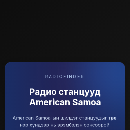
RADIOFINDER
Радио станцууд
American Samoa
American Samoa-ын шилдэг станцуудыг төрөл,
нэр хүндээр нь эрэмбэлэн сонсоорой.