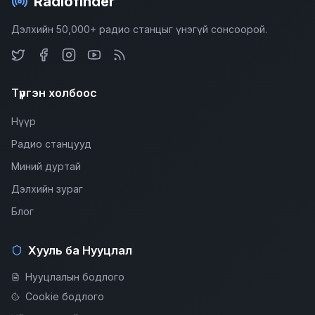
Radiofinder
Дэлхийн 50,000+ радио станцыг үнэгүй сонсоорой.
Түргэн холбоос
Нүүр
Радио станцууд
Миний дуртай
Дэлхийн зураг
Блог
Хууль ба Нууцлал
Нууцлалын бодлого
Cookie бодлого