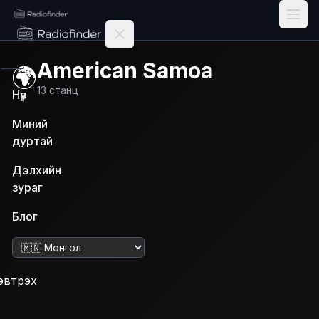
Radiofinder home
American Samoa
🌍
13
станц
Нүүр
Миний
дуртай
Дэлхийн
зураг
Блог
Хэл солих
эвтрэх