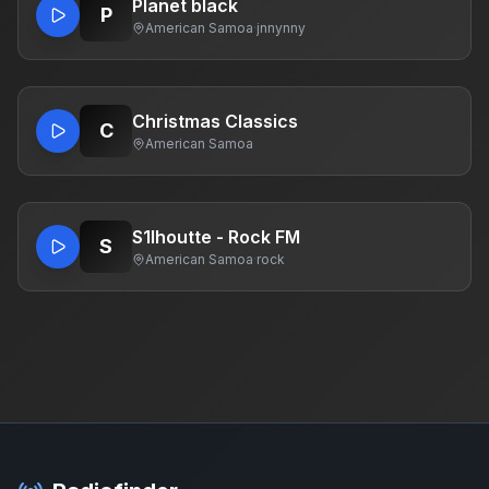
Planet black
P
American Samoa
·
jnnynny
Christmas Classics
C
American Samoa
S1lhoutte - Rock FM
S
American Samoa
·
rock