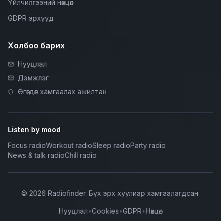
Үйлчилгээний нөхцөл
GDPR эрхүүд
Холбоо барих
Нууцлал
Дэмжлэг
Өгөгдөл хамгаалах ажилтан
Listen by mood
Focus radio
Workout radio
Sleep radio
Party radio
News & talk radio
Chill radio
©
2026
Radiofinder
.
Бүх эрх хуулиар хамгаалагдсан.
Нууцлал
•
Cookies
•
GDPR
•
Нөхцөл