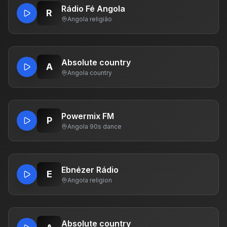
Rádio Fé Angola
R
Angola
·
religião
Absolute country
A
Angola
·
country
Powermix FM
P
Angola
·
90s dance
Ebnézer Rádio
E
Angola
·
religion
Absolute country