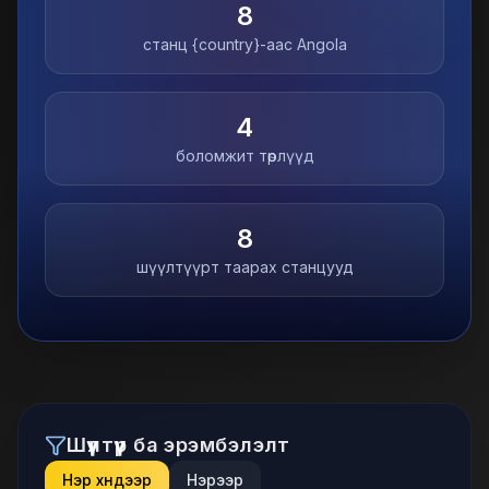
8
станц {country}-аас
Angola
4
боломжит төрлүүд
8
шүүлтүүрт таарах станцууд
Шүүлтүүр ба эрэмбэлэлт
Нэр хүндээр
Нэрээр