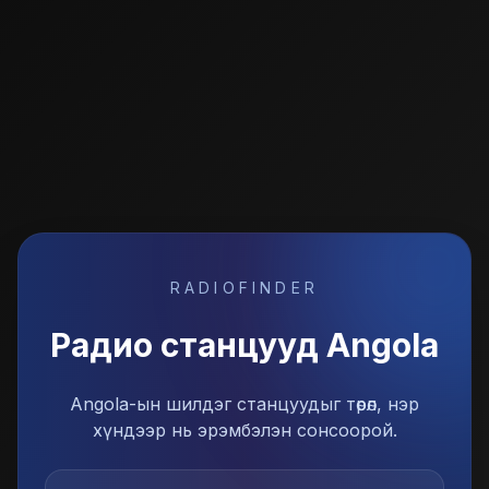
RADIOFINDER
Радио станцууд
Angola
Angola-ын шилдэг станцуудыг төрөл, нэр
хүндээр нь эрэмбэлэн сонсоорой.