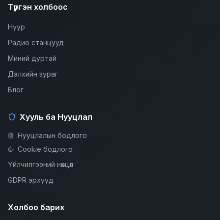
Түргэн холбоос
Нүүр
Радио станцууд
Миний дуртай
Дэлхийн зураг
Блог
Хууль ба Нууцлал
Нууцлалын бодлого
Cookie бодлого
Үйлчилгээний нөхцөл
GDPR эрхүүд
Холбоо барих