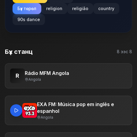
Бүх төрөл
religion
religião
country
90s dance
Бүх станц
8
ээс
8
Rádio MFM Angola
R
Angola
EXA FM: Música pop em inglês e
espanhol
Angola