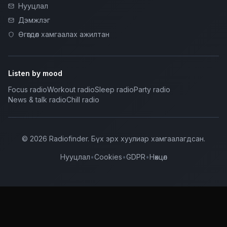
Нууцлал
Дэмжлэг
Өгөгдөл хамгаалах ажилтан
Listen by mood
Focus radio
Workout radio
Sleep radio
Party radio
News & talk radio
Chill radio
©
2026
Radiofinder
.
Бүх эрх хуулиар хамгаалагдсан.
Нууцлал
•
Cookies
•
GDPR
•
Нөхцөл