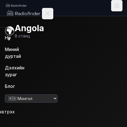
Radiofinder home
Angola
🌍
8
станц
Нүүр
Миний
дуртай
Дэлхийн
зураг
Блог
Хэл солих
эвтрэх