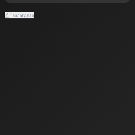
Таалагдлаа