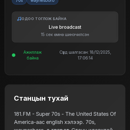
70s
waynesboro
ОДОО ТОГЛОЖ БАЙНА
Live broadcast
15 сек өмнө шинэчилсэн
Ажиллаж
Сүүлд шалгасан:
18/12/2025,
байна
17:06:14
Станцын тухай
181.FM - Super 70s - The United States Of
America-аас english хэлээр. 70s,