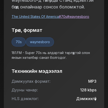
waynesboro-д төвлөрдөг. Станц идэвхтэй
бөгөөд онлайнаар сонсох боломжтой.
The United States Of America
#
70s
#
waynesboro
Төрөл, формат
70s
waynesboro
181.FM - Super 70s нь алдартай төрлүүдтэй олон
янзын хөтөлбөр санал болгодог.
Техникийн мэдээлэл
Дамжуулах формат:
MP3
Дууны чанар:
128
kbps
HLS дэмжлэг:
Дэмжихгүй