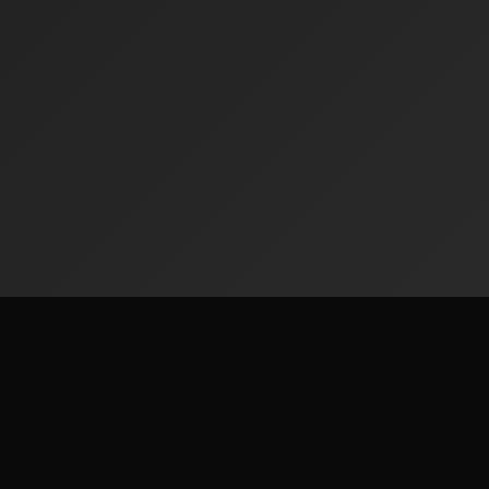
Radiofinder
Дэлхийн 50,000+ радио станцыг үнэгүй сонсоорой.