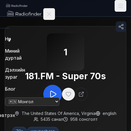
Radiofinder home
Нүүр
1
Миний
дуртай
Дэлхийн
181.FM - Super 70s
зураг
Блог
Хэл солих
The United States Of America
,
Virginia
english
эвтрэх
5435
санал
958
сонсголт