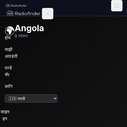
Radiofinder home
Angola
🌍
8
स्टेशन
होम
माझी
आवडती
वर्ल्ड
मॅप
ब्लॉग
भाषा बदला
साइन
इन