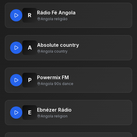
Rádio Fé Angola
R
Angola
·
religião
Absolute country
A
Angola
·
country
Powermix FM
P
Angola
·
90s dance
Ebnézer Rádio
E
Angola
·
religion