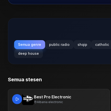
Semua genre
public radio
shqip
catholic
deep house
Semua stesen
Best Pro Electronic
Albania
·
electronic