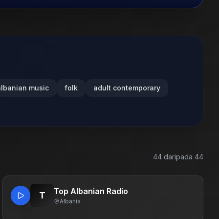
albanian music
folk
adult contemporary
44
daripada
44
Top Albanian Radio
T
Albania