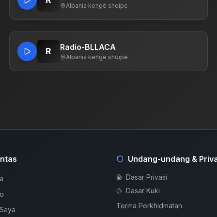
Albania
·
kengë shqipe
Radio-BLLACA
R
Albania
·
kengë shqipe
ntas
Undang-undang & Priva
Dasar Privasi
a
Dasar Kuki
io
Terma Perkhidmatan
Saya