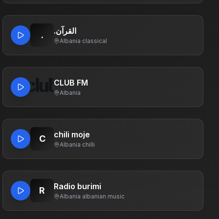
.القرآن
.
Albania
·
classical
CLUB FM
Albania
chili moje
C
Albania
·
chilli
Radio burimi
R
Albania
·
albanian music