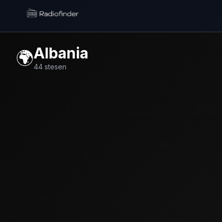
Radiofinder home
Albania
🌍
44
stesen