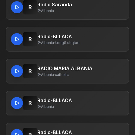
Radio Saranda
R
Albania
Radio-BLLACA
R
Albania
·
kengë shqipe
RADIO MARIA ALBANIA
R
Albania
·
catholic
Radio-BLLACA
R
Albania
Radio-BLLACA
R