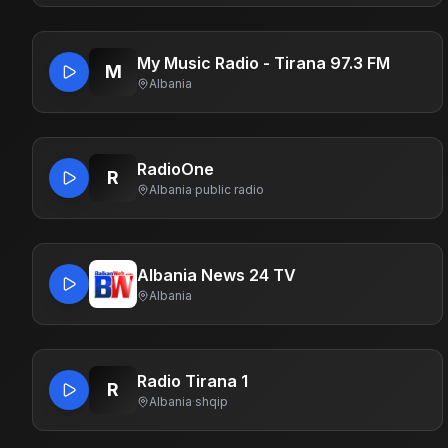
My Music Radio - Tirana 97.3 FM
M
Albania
RadioOne
R
Albania
·
public radio
Albania News 24 TV
Albania
Radio Tirana 1
R
Albania
·
shqip