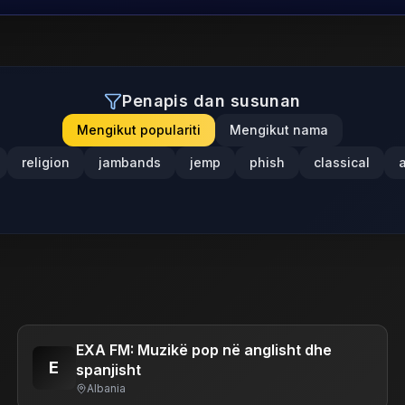
Penapis dan susunan
Mengikut populariti
Mengikut nama
religion
jambands
jemp
phish
classical
EXA FM: Muzikë pop në anglisht dhe
E
spanjisht
Albania