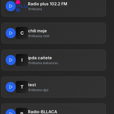
Radio plus 102.2 FM
Albania
chili moje
C
Albania
·
chilli
ipda cañete
I
Albania
·
alabanzas
test
T
Albania
·
djjd
Radio-BLLACA
R