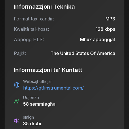
Informazzjoni Teknika
Format tax-xandir:
MP3
Kwalità tal-ħoss:
128
kbps
Appoġġ HLS:
Mhux appoġġjat
Pajjiż:
The United States Of America
Informazzjoni ta’ Kuntatt
Websajt uffiċjali
https://gtfinstrumental.com/
Udjenza
58
semmiegħa
smigħ
35
drabi