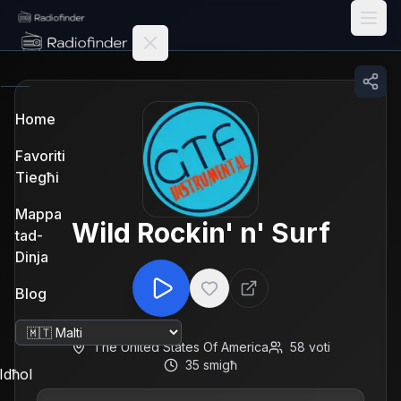
Radiofinder home
Home
Favoriti
Tiegħi
Mappa
Wild Rockin' n' Surf
tad-
Dinja
Blog
Ibdel il-lingwa
The United States Of America
58
voti
35
smigħ
Idħol