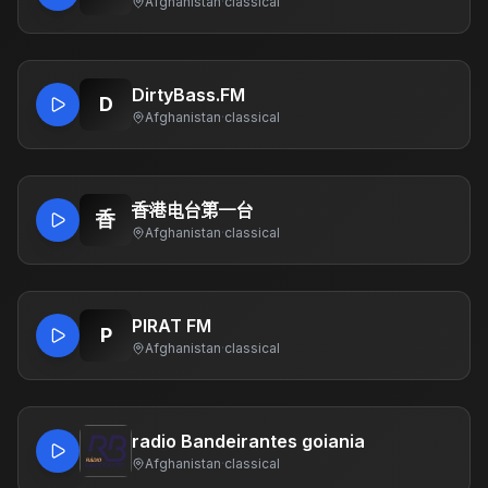
Afghanistan
·
classical
DirtyBass.FM
D
Afghanistan
·
classical
香港电台第一台
香
Afghanistan
·
classical
PIRAT FM
P
Afghanistan
·
classical
radio Bandeirantes goiania
Afghanistan
·
classical