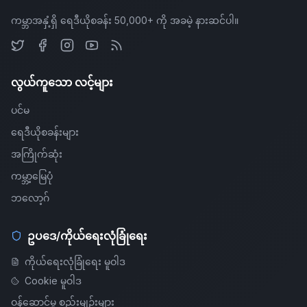
ကမ္ဘာအနှံ့ရှိ ရေဒီယိုစခန်း 50,000+ ကို အခမဲ့ နားဆင်ပါ။
လွယ်ကူသော လင့်များ
ပင်မ
ရေဒီယိုစခန်းများ
အကြိုက်ဆုံး
ကမ္ဘာ့မြေပုံ
ဘလော့ဂ်
ဥပဒေ/ကိုယ်ရေးလုံခြုံရေး
ကိုယ်ရေးလုံခြုံရေး မူဝါဒ
Cookie မူဝါဒ
ဝန်ဆောင်မှု စည်းမျဉ်းများ