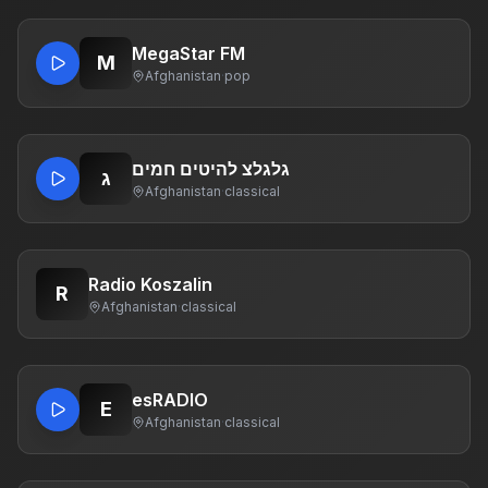
MegaStar FM
M
Afghanistan
·
pop
גלגלצ להיטים חמים
ג
Afghanistan
·
classical
Radio Koszalin
R
Afghanistan
·
classical
esRADIO
E
Afghanistan
·
classical