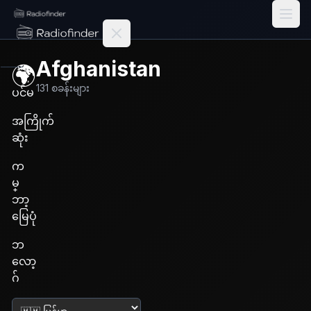
Radiofinder home
Afghanistan
🌍
131
စခန်းများ
ပင်မ
အကြိုက်
ဆုံး
က
မ္
ဘာ့
မြေပုံ
ဘ
လော့
ဂ်