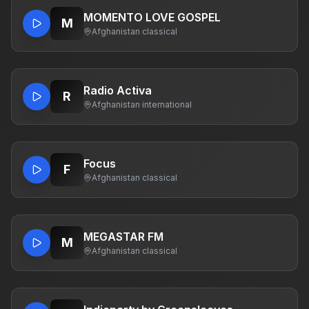
MOMENTO LOVE GOSPEL
M
Afghanistan
·
classical
Radio Activa
R
Afghanistan
·
international
Focus
F
Afghanistan
·
classical
MEGASTAR FM
M
Afghanistan
·
classical