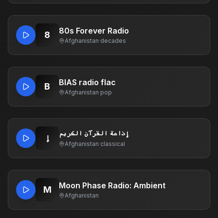
80s Forever Radio
8
Afghanistan
·
decades
BIAS radio flac
B
Afghanistan
·
pop
إذاعة القرآن الكريم
إ
Afghanistan
·
classical
Moon Phase Radio: Ambient
M
Afghanistan