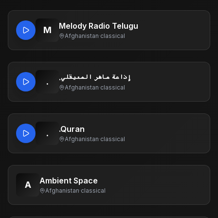
Melody Radio Telugu
M
Afghanistan
·
classical
.إذاعة ماهر المعيقلي
.
Afghanistan
·
classical
.Quran
.
Afghanistan
·
classical
Ambient Space
A
Afghanistan
·
classical