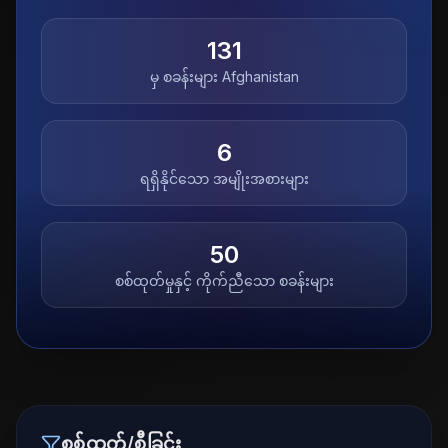
131
မှ စခန်းများ
Afghanistan
6
ရရှိနိုင်သော အမျိုးအစားများ
50
စစ်ထုတ်မှုနှင့် ကိုက်ညီသော စခန်းများ
စစ်ထုတ်/စီခြင်း