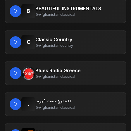
BEAUTIFUL INSTRUMENTALS
B
Afghanistan
·
classical
Classic Country
C
Afghanistan
·
country
Blues Radio Greece
Afghanistan
·
classical
.القارئ محمد أيوب
.
Afghanistan
·
classical