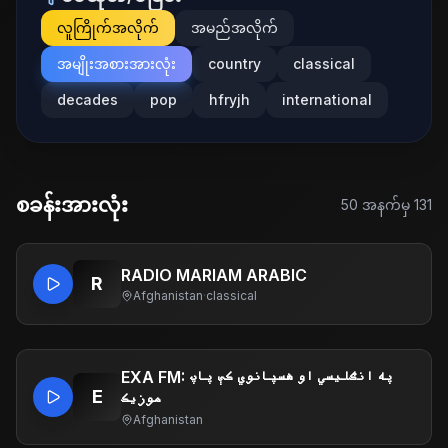
လူကြိုက်အလိုက်
အမည်အလိုက်
အမျိုးအစားအားလုံး
country
classical
decades
pop
hfryjh
international
စခန်းအားလုံး
50
အနက်မှ
131
RADIO MARIAM ARABIC
R
Afghanistan
·
classical
EXA FM: په انګلیسي او هسپانوي کې پاپ
E
موزیک
Afghanistan