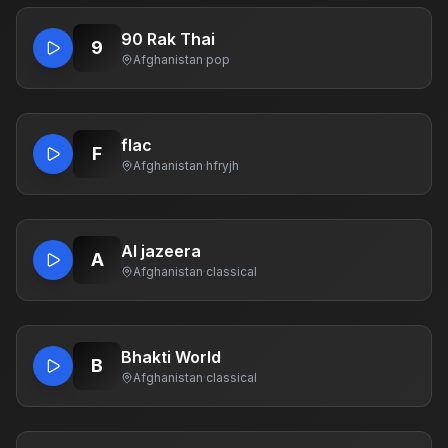
90 Rak Thai
9
Afghanistan
·
pop
flac
F
Afghanistan
·
hfryjh
Al jazeera
A
Afghanistan
·
classical
Bhakti World
B
Afghanistan
·
classical