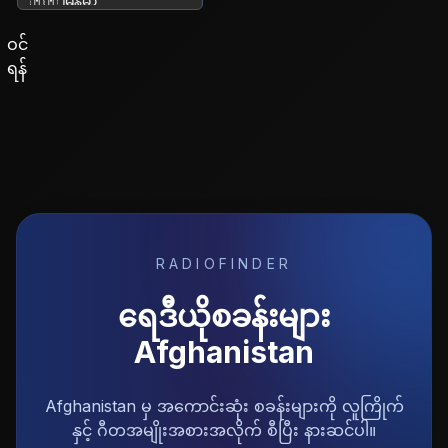
ဘာသာစကား ပြောင်းရန်
ဝင်
ရန်
RADIOFINDER
ရေဒီယိုစခန်းများ
Afghanistan
Afghanistan မှ အကောင်းဆုံး စခန်းများကို လူကြိုက်
နှင့် ဂီတအမျိုးအစားအလိုက် စီပြီး နားဆင်ပါ။