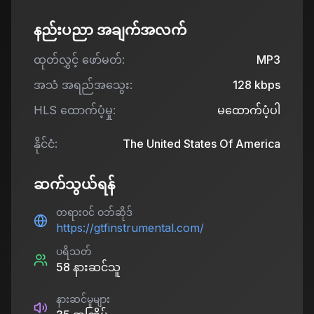
နည်းပညာ အချက်အလက်
ထုတ်လွှင့် ဖော်မတ်:
MP3
အသံ အရည်အသွေး:
128
kbps
HLS ထောက်ပံ့မှု:
မထောက်ပံ့ပါ
နိုင်ငံ:
The United States Of America
ဆက်သွယ်ရန်
တရားဝင် ဝဘ်ဆိုဒ်
https://gtfinstrumental.com/
ပရိသတ်
58
နားဆင်သူ
နားဆင်မှုများ