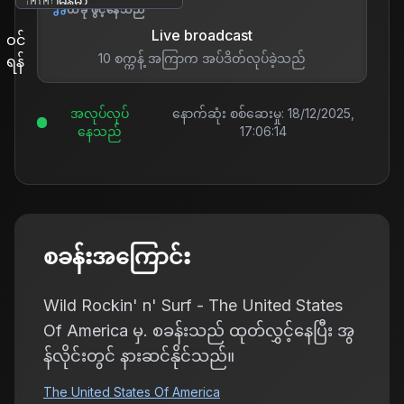
ဘာသာစကား ပြောင်းရန်
ယခု ဖွင့်နေသည်
Live broadcast
ဝင်
10 စက္ကန့် အကြာက အပ်ဒိတ်လုပ်ခဲ့သည်
ရန်
အလုပ်လုပ်
နောက်ဆုံး စစ်ဆေးမှု:
18/12/2025,
နေသည်
17:06:14
စခန်းအကြောင်း
Wild Rockin' n' Surf - The United States
Of America မှ. စခန်းသည် ထုတ်လွှင့်နေပြီး အွ
န်လိုင်းတွင် နားဆင်နိုင်သည်။
The United States Of America