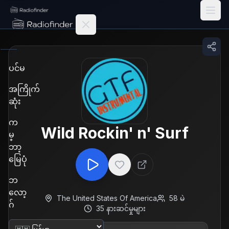
Radiofinder home
ပင်မ
အကြိုက်
ဆုံး
က
Wild Rockin' n' Surf
မ္
ဘာ့
မြေပုံ
ဘ
လော့
The United States Of America
58
မဲ
ဂ်
35
နားဆင်မှုများ