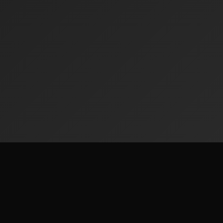
Radiofinder
संसारभरिका 50,000+ रेडियो स्टेसन निःशुल्क सुन्नुहोस्।