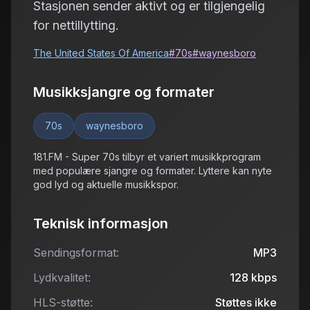
Stasjonen sender aktivt og er tilgjengelig
for nettillytting.
The United States Of America
#
70s
#
waynesboro
Musikksjangre og formater
70s
waynesboro
181.FM - Super 70s tilbyr et variert musikkprogram
med populære sjangre og formater. Lyttere kan nyte
god lyd og aktuelle musikkspor.
Teknisk informasjon
Sendingsformat:
MP3
Lydkvalitet:
128
kbps
HLS-støtte:
Støttes ikke