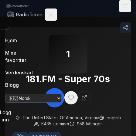
Radiofinder home
Hjem
1
Mine
favoritter
Verdenskart
181.FM - Super 70s
Blogg
Bytt språk
Logg
The United States Of America
,
Virginia
english
inn
5435
stemmer
958
lyttinger