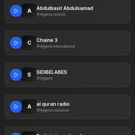
Abdulbasit Abdulsamad
A
Algeria
·
islamic
Chaine 3
C
Algeria
·
international
SIDIBELABES
S
Algeria
al quran radio
A
Algeria
·
classical