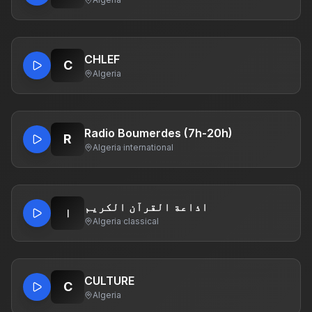
CHLEF
C
Algeria
Radio Boumerdes (7h-20h)
R
Algeria
·
international
اذاعة القرآن الكريم
ا
Algeria
·
classical
CULTURE
C
Algeria