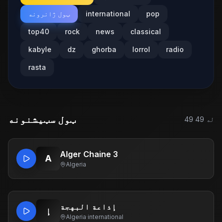
pop
international
ټول ژانرونه
top40
rock
news
classical
kabyle
dz
ghorba
lorrol
radio
rasta
ټول سټیشنونه
له
49
49
Alger Chaine 3
A
Algeria
إذاعة البهجة
إ
Algeria
·
international