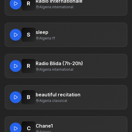
Radio internationale
R
Algeria
·
international
sleep
S
Algeria
·
ff
Radio Blida (7h-20h)
R
Algeria
·
international
beautiful recitation
B
Algeria
·
classical
Chane1
C
Algeria