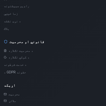
راډیو سټیشنونه
زما خوښې
د نړۍ نقشه
بلاګ
قانوني او محرمیت
د محرمیت تګلاره
د کوکي تګلاره
د خدمت شرطونه
د GDPR حقونه
اړیکه
محرمیت
ملاتړ