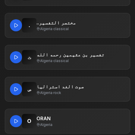
..مختصر التفسير
.
Algeria
·
classical
تفسير بن عثيمين رحمه الله
ت
Algeria
·
classical
صوت الغد استراليا
ص
Algeria
·
rock
ORAN
O
Algeria