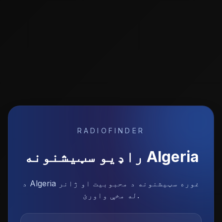
RADIOFINDER
Algeria
راډیو سټیشنونه
د Algeria غوره سټیشنونه د محبوبیت او ژانر
له مخې واورئ.