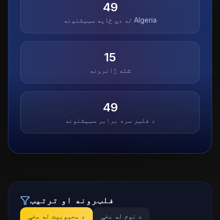
49
Algeria
له دې ځایه سټیشنونه
15
شته ژانرونه
49
د فلټر سره برابر سټیشنونه
فلټرونه او ترتیب
د نوم له مخې
د محبوبیت له مخې