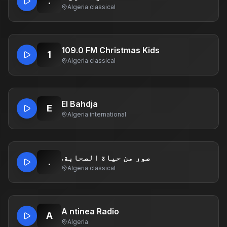
.
Algeria
·
classical
109.0 FM Christmas Kids
1
Algeria
·
classical
El Bahdja
E
Algeria
·
international
.صور من حياة الصحابة
.
Algeria
·
classical
A ntinea Radio
A
Algeria