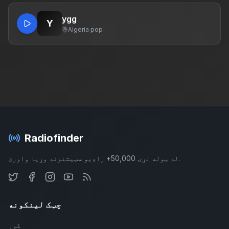
ygg
Y
Algeria
·
pop
Radiofinder
له ټوله نړۍ 50,000+ راډیو سټیشنونه وړیا واورئ.
چټک لینکونه
کور