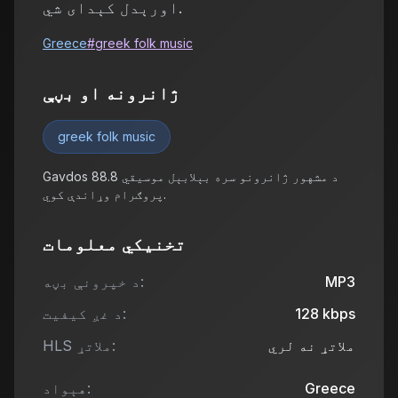
اورېدل کېدای شي.
Greece
#
greek folk music
ژانرونه او بڼې
greek folk music
Gavdos 88.8 د مشهور ژانرونو سره بېلابېل موسیقي
پروګرام وړاندې کوي.
تخنیکي معلومات
MP3
د خپرونې بڼه:
kbps
128
د غږ کیفیت:
ملاتړ نه لري
HLS ملاتړ:
Greece
هېواد: