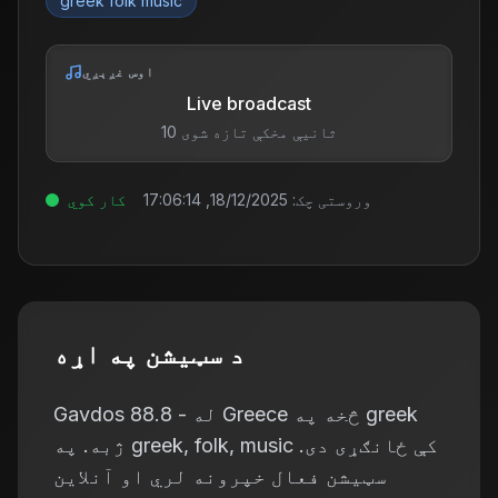
greek folk music
اوس غږېږي
Live broadcast
10 ثانیې مخکې تازه شوی
وروستی چک:
18/12/2025, 17:06:14
کار کوي
د سټیشن په اړه
Gavdos 88.8 - له Greece څخه په greek
ژبه. په greek, folk, music کې ځانګړی دی.
سټیشن فعال خپرونه لري او آنلاین