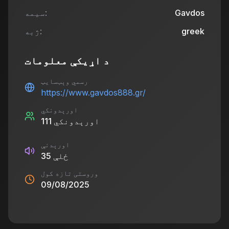
Gavdos
سیمه:
greek
ژبه:
د اړیکې معلومات
رسمي وېب‌سایټ
https://www.gavdos888.gr/
اورېدونکي
اورېدونکي
111
اورېدنې
ځلې
35
وروستی تازه کول
09/08/2025