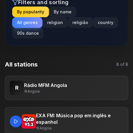
Filters and sorting
By popularity
By name
All genres
religion
religião
country
90s dance
All stations
8
of
8
Rádio MFM Angola
R
Angola
EXA FM: Música pop em inglês e
espanhol
Angola