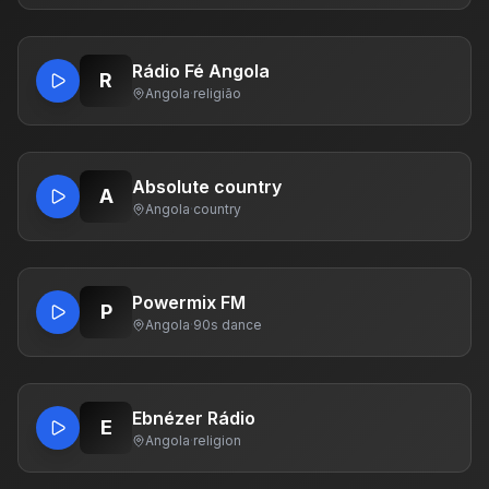
Rádio Fé Angola
R
Angola
·
religião
Absolute country
A
Angola
·
country
Powermix FM
P
Angola
·
90s dance
Ebnézer Rádio
E
Angola
·
religion