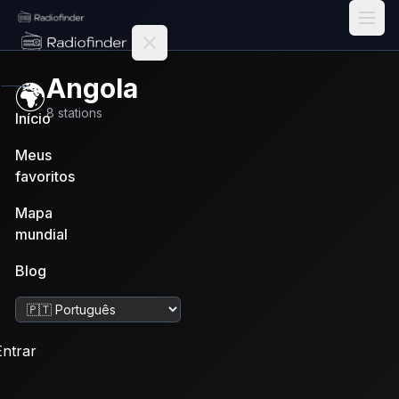
Radiofinder home
Angola
🌍
8
stations
Início
Meus
favoritos
Mapa
mundial
Blog
Alterar idioma
Entrar