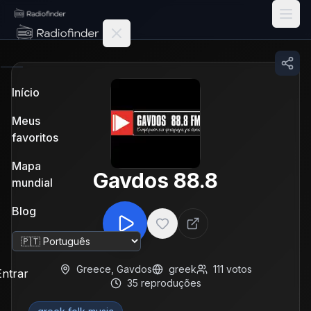
Radiofinder home
Início
Meus
favoritos
Mapa
Gavdos 88.8
mundial
Blog
Alterar idioma
Greece
,
Gavdos
greek
111
votos
Entrar
35
reproduções