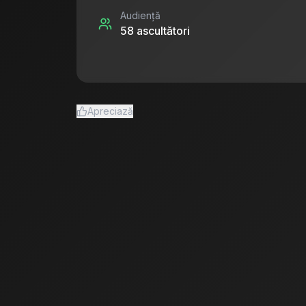
Audiență
58
ascultători
Apreciază