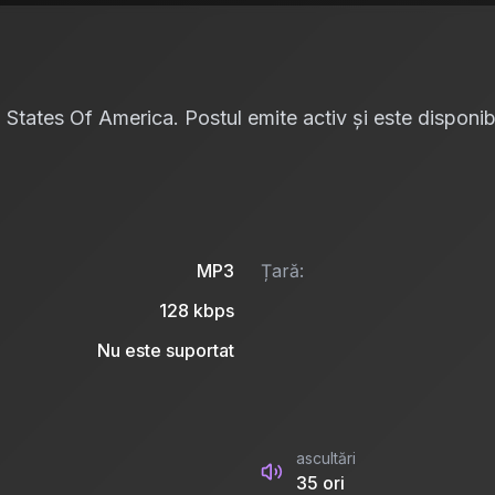
 States Of America. Postul emite activ și este disponibi
MP3
Țară:
128
kbps
Nu este suportat
ascultări
35
ori