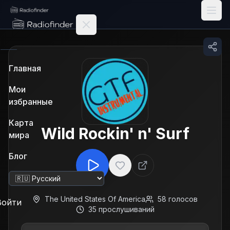
Radiofinder home
Главная
Мои
избранные
Карта
Wild Rockin' n' Surf
мира
Блог
Изменить язык
The United States Of America
58
голосов
Войти
35
прослушиваний