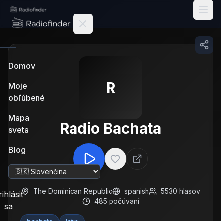
Radiofinder home
Domov
R
Moje
obľúbené
Mapa
Radio Bachata
sveta
Blog
Zmeniť jazyk
The Dominican Republic
spanish
5530
hlasov
rihlásiť
485
počúvaní
sa