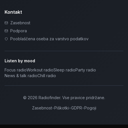
Kontakt
Zasebnost
Podpora
Pooblaščena oseba za varstvo podatkov
Listen by mood
Focus radio
Workout radio
Sleep radio
Party radio
News & talk radio
Chill radio
©
2026
Radiofinder
.
Vse pravice pridržane.
Zasebnost
•
Piškotki
•
GDPR
•
Pogoji