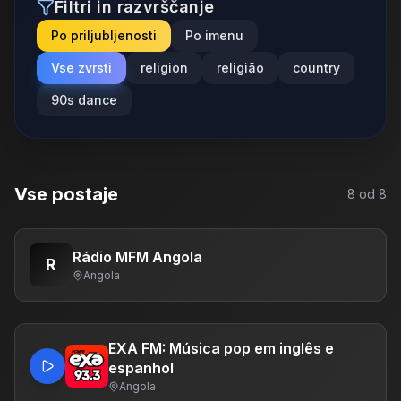
Filtri in razvrščanje
Po priljubljenosti
Po imenu
Vse zvrsti
religion
religião
country
90s dance
Vse postaje
8
od
8
Rádio MFM Angola
R
Angola
EXA FM: Música pop em inglês e
espanhol
Angola