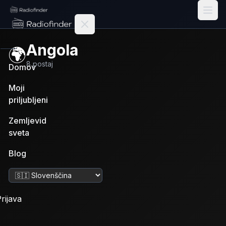
Radiofinder home
Angola
🌍
8
postaj
Domov
Moji
priljubljeni
Zemljevid
sveta
Blog
Spremeni jezik
rijava