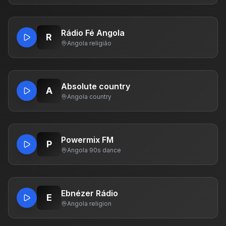
Rádio Fé Angola
R
Angola
·
religião
Absolute country
A
Angola
·
country
Powermix FM
P
Angola
·
90s dance
Ebnézer Rádio
E
Angola
·
religion