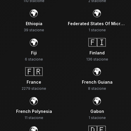
110
stacione
2
stacione
🌍
🌍
Ethiopia
Federated States Of Micronesia
39
stacione
1
stacione
🌍
🇫🇮
Fiji
Finland
6
stacione
136
stacione
🇫🇷
🌍
France
French Guiana
2279
stacione
8
stacione
🌍
🌍
French Polynesia
Gabon
11
stacione
1
stacione
🌍
🇩🇪