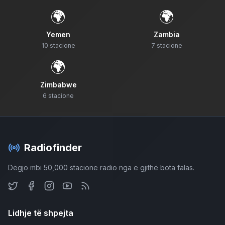
🌍
🌍
Yemen
Zambia
10
stacione
7
stacione
🌍
Zimbabwe
6
stacione
Radiofinder
Dëgjo mbi 50,000 stacione radio nga e gjithë bota falas.
Lidhje të shpejta