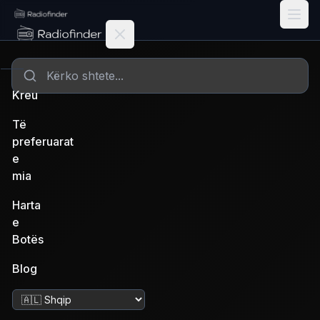
Radiofinder home
Kreu
Të
preferuarat
e
mia
Harta
e
Botës
Blog
Ndrysho gjuhën