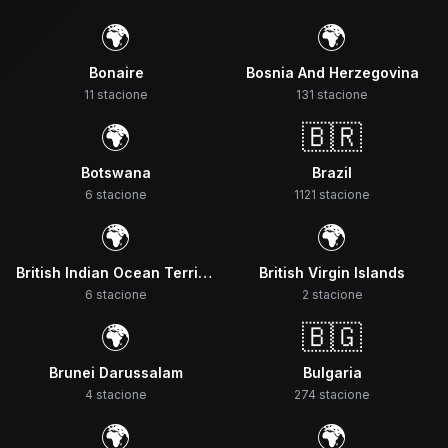
🌍
🌍
Bonaire
Bosnia And Herzegovina
11
stacione
131
stacione
🌍
🇧🇷
Botswana
Brazil
6
stacione
1121
stacione
🌍
🌍
British Indian Ocean Territory
British Virgin Islands
6
stacione
2
stacione
🌍
🇧🇬
Brunei Darussalam
Bulgaria
4
stacione
274
stacione
🌍
🌍