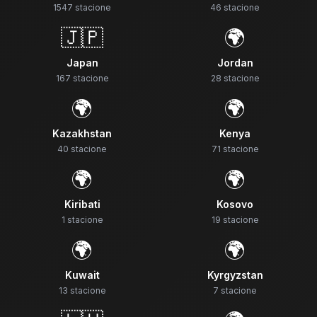
1547
stacione
46
stacione
🇯🇵
🌍
Japan
Jordan
167
stacione
28
stacione
🌍
🌍
Kazakhstan
Kenya
40
stacione
71
stacione
🌍
🌍
Kiribati
Kosovo
1
stacione
19
stacione
🌍
🌍
Kuwait
Kyrgyzstan
13
stacione
7
stacione