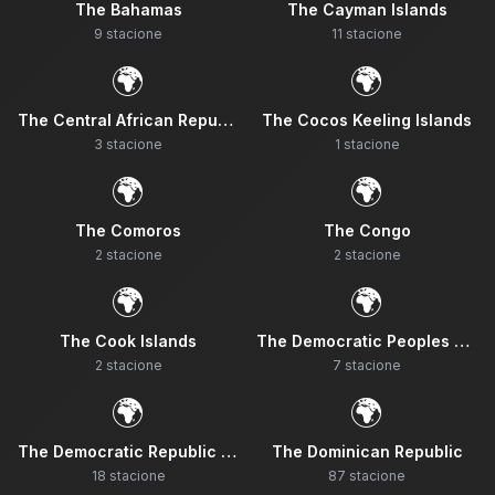
The Bahamas
The Cayman Islands
9
stacione
11
stacione
🌍
🌍
The Central African Republic
The Cocos Keeling Islands
3
stacione
1
stacione
🌍
🌍
The Comoros
The Congo
2
stacione
2
stacione
🌍
🌍
The Cook Islands
The Democratic Peoples Republic Of Korea
2
stacione
7
stacione
🌍
🌍
The Democratic Republic Of The Congo
The Dominican Republic
18
stacione
87
stacione