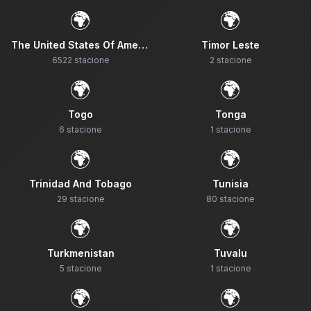
🌍
🌍
The United States Of America
Timor Leste
6522
stacione
2
stacione
🌍
🌍
Togo
Tonga
6
stacione
1
stacione
🌍
🌍
Trinidad And Tobago
Tunisia
29
stacione
80
stacione
🌍
🌍
Turkmenistan
Tuvalu
5
stacione
1
stacione
🌍
🌍