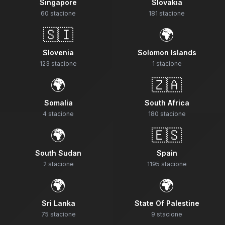
Singapore
Slovakia
60
stacione
181
stacione
🇸🇮
🌍
Slovenia
Solomon Islands
123
stacione
1
stacione
🌍
🇿🇦
Somalia
South Africa
4
stacione
180
stacione
🌍
🇪🇸
South Sudan
Spain
2
stacione
1195
stacione
🌍
🌍
Sri Lanka
State Of Palestine
75
stacione
9
stacione