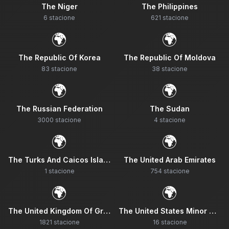
The Niger
The Philippines
6
stacione
621
stacione
🌍
🌍
The Republic Of Korea
The Republic Of Moldova
83
stacione
38
stacione
🌍
🌍
The Russian Federation
The Sudan
3000
stacione
4
stacione
🌍
🌍
The Turks And Caicos Islands
The United Arab Emirates
1
stacione
754
stacione
🌍
🌍
The United Kingdom Of Great Britain And Northern Ireland
The United States Minor Outlying Islands
1821
stacione
16
stacione