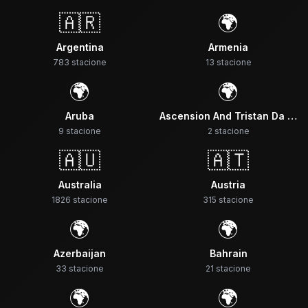
🇦🇷
🌍
Argentina
Armenia
783
stacione
13
stacione
🌍
🌍
Aruba
Ascension And Tristan Da Cunha Saint Helena
9
stacione
2
stacione
🇦🇺
🇦🇹
Australia
Austria
1826
stacione
315
stacione
🌍
🌍
Azerbaijan
Bahrain
33
stacione
21
stacione
🌍
🌍