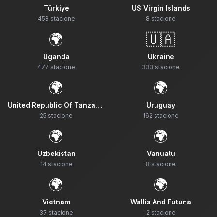
Türkiye
US Virgin Islands
458
stacione
8
stacione
🌍
🇺🇦
Uganda
Ukraine
477
stacione
333
stacione
🌍
🌍
United Republic Of Tanzania
Uruguay
25
stacione
162
stacione
🌍
🌍
Uzbekistan
Vanuatu
14
stacione
8
stacione
🌍
🌍
Vietnam
Wallis And Futuna
37
stacione
2
stacione