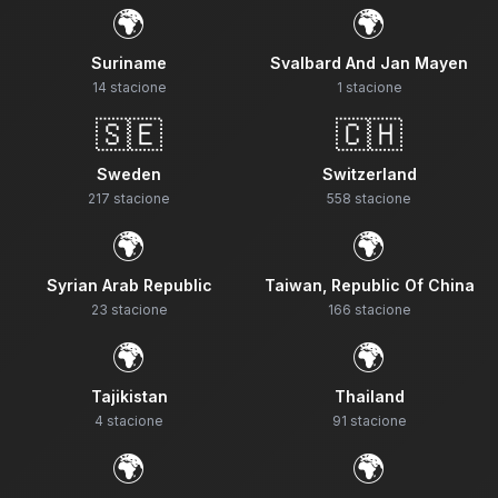
🌍
🌍
Suriname
Svalbard And Jan Mayen
14
stacione
1
stacione
🇸🇪
🇨🇭
Sweden
Switzerland
217
stacione
558
stacione
🌍
🌍
Syrian Arab Republic
Taiwan, Republic Of China
23
stacione
166
stacione
🌍
🌍
Tajikistan
Thailand
4
stacione
91
stacione
🌍
🌍