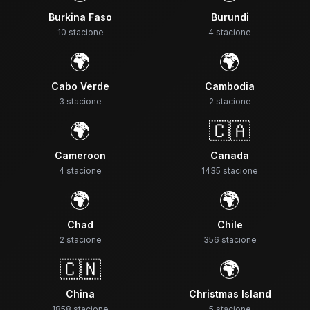
Burkina Faso
Burundi
10
stacione
4
stacione
🌍
🌍
Cabo Verde
Cambodia
3
stacione
2
stacione
🌍
🇨🇦
Cameroon
Canada
4
stacione
1435
stacione
🌍
🌍
Chad
Chile
2
stacione
356
stacione
🇨🇳
🌍
China
Christmas Island
1858
stacione
5
stacione