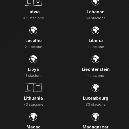
🇱🇻
🌍
Latvia
Lebanon
105
stacione
58
stacione
🌍
🌍
Lesotho
Liberia
2
stacione
1
stacione
🌍
🌍
Libya
Liechtenstein
11
stacione
1
stacione
🇱🇹
🌍
Lithuania
Luxembourg
73
stacione
33
stacione
🌍
🌍
Macao
Madagascar