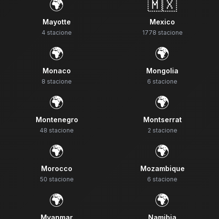
🌍
🇲🇽
Mayotte
Mexico
4
stacione
1778
stacione
🌍
🌍
Monaco
Mongolia
8
stacione
6
stacione
🌍
🌍
Montenegro
Montserrat
48
stacione
2
stacione
🌍
🌍
Morocco
Mozambique
50
stacione
6
stacione
🌍
🌍
Myanmar
Namibia