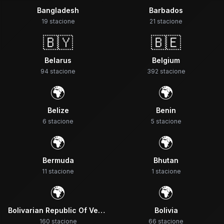
Bangladesh
Barbados
19
stacione
21
stacione
🇧🇾
🇧🇪
Belarus
Belgium
94
stacione
392
stacione
🌍
🌍
Belize
Benin
6
stacione
5
stacione
🌍
🌍
Bermuda
Bhutan
11
stacione
1
stacione
🌍
🌍
Bolivarian Republic Of Venezuela
Bolivia
160
stacione
66
stacione