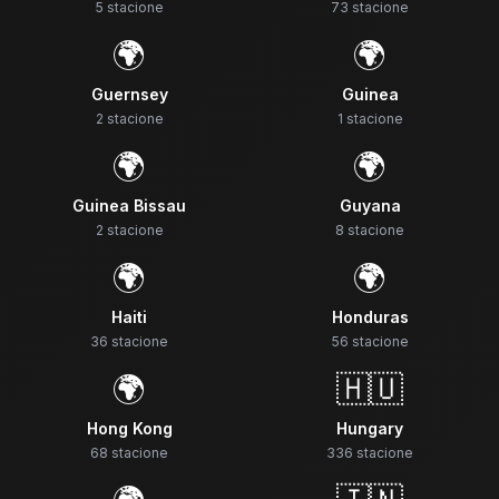
5
stacione
73
stacione
🌍
🌍
Guernsey
Guinea
2
stacione
1
stacione
🌍
🌍
Guinea Bissau
Guyana
2
stacione
8
stacione
🌍
🌍
Haiti
Honduras
36
stacione
56
stacione
🌍
🇭🇺
Hong Kong
Hungary
68
stacione
336
stacione