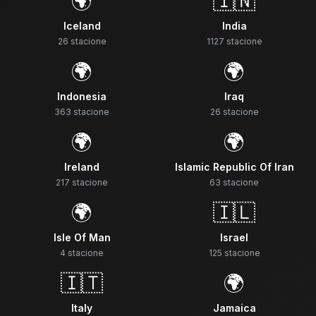
🌍
🇮🇳
Iceland
India
26
stacione
1127
stacione
🌍
🌍
Indonesia
Iraq
363
stacione
26
stacione
🌍
🌍
Ireland
Islamic Republic Of Iran
217
stacione
63
stacione
🌍
🇮🇱
Isle Of Man
Israel
4
stacione
125
stacione
🇮🇹
🌍
Italy
Jamaica