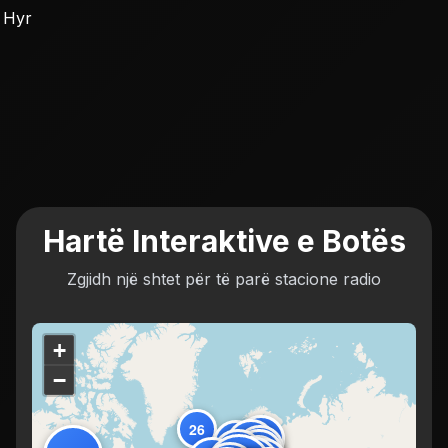
Hyr
Hartë Interaktive e Botës
Zgjidh një shtet për të parë stacione radio
+
−
26
136
96
217