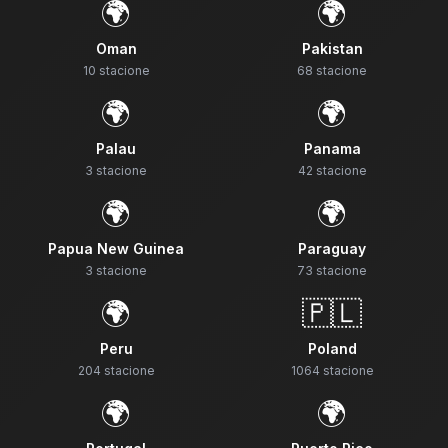
🌍
🌍
Oman
Pakistan
10
stacione
68
stacione
🌍
🌍
Palau
Panama
3
stacione
42
stacione
🌍
🌍
Papua New Guinea
Paraguay
3
stacione
73
stacione
🌍
🇵🇱
Peru
Poland
204
stacione
1064
stacione
🌍
🌍