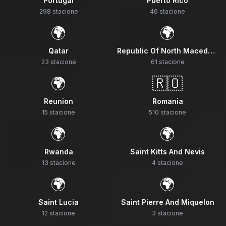
Portugal
Puerto Rico
298
stacione
46
stacione
🌍
🌍
Qatar
Republic Of North Macedonia
23
stacione
61
stacione
🌍
🇷🇴
Reunion
Romania
15
stacione
510
stacione
🌍
🌍
Rwanda
Saint Kitts And Nevis
13
stacione
4
stacione
🌍
🌍
Saint Lucia
Saint Pierre And Miquelon
12
stacione
3
stacione