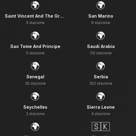
🌍
🌍
Saint Vincent And The Grenadines
San Marino
3
stacione
6
stacione
🌍
🌍
Sao Tome And Principe
Saudi Arabia
5
stacione
110
stacione
🌍
🌍
Senegal
Serbia
35
stacione
352
stacione
🌍
🌍
Seychelles
Sierra Leone
2
stacione
4
stacione
🌍
🇸🇰