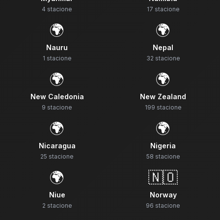
4
stacione
17
stacione
🌍
🌍
Nauru
Nepal
1
stacione
32
stacione
🌍
🌍
New Caledonia
New Zealand
9
stacione
199
stacione
🌍
🌍
Nicaragua
Nigeria
25
stacione
58
stacione
🌍
🇳🇴
Niue
Norway
2
stacione
96
stacione