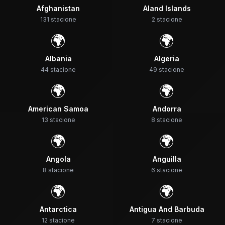
Afghanistan
Aland Islands
131
stacione
2
stacione
🌍
🌍
Albania
Algeria
44
stacione
49
stacione
🌍
🌍
American Samoa
Andorra
13
stacione
8
stacione
🌍
🌍
Angola
Anguilla
8
stacione
6
stacione
🌍
🌍
Antarctica
Antigua And Barbuda
12
stacione
7
stacione