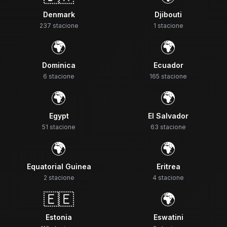
Denmark
Djibouti
237
stacione
1
stacione
🌍
🌍
Dominica
Ecuador
6
stacione
165
stacione
🌍
🌍
Egypt
El Salvador
51
stacione
63
stacione
🌍
🌍
Equatorial Guinea
Eritrea
2
stacione
4
stacione
🇪🇪
🌍
Estonia
Eswatini