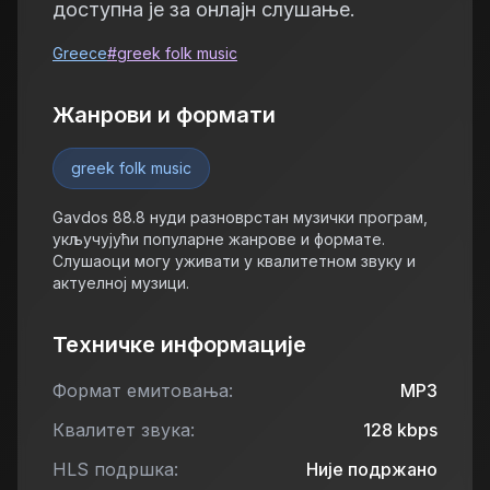
доступна је за онлајн слушање.
Greece
#
greek folk music
Жанрови и формати
greek folk music
Gavdos 88.8 нуди разноврстан музички програм,
укључујући популарне жанрове и формате.
Слушаоци могу уживати у квалитетном звуку и
актуелној музици.
Техничке информације
Формат емитовања:
MP3
Квалитет звука:
128
kbps
HLS подршка:
Није подржано