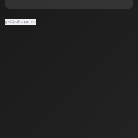
Свиђа ми се