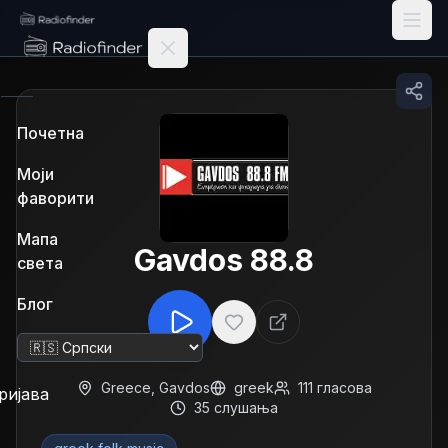
Radiofinder home
Почетна
Моји
фаворити
Мапа
Gavdos 88.8
света
Блог
Промени језик
Greece
,
Gavdos
greek
111
гласова
ријава
35
слушања