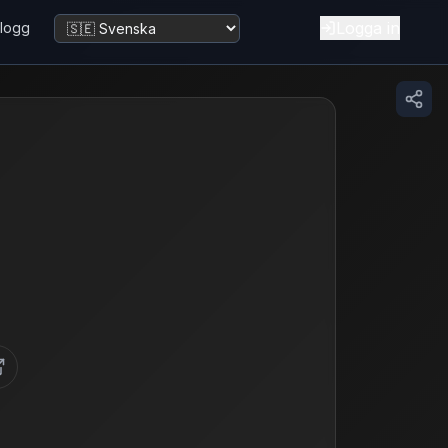
Logga in
logg
Byt språk