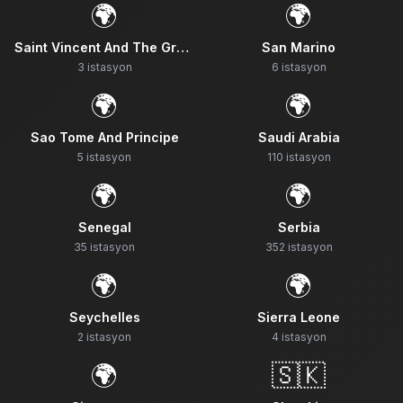
🌍
🌍
Saint Vincent And The Grenadines
San Marino
3
istasyon
6
istasyon
🌍
🌍
Sao Tome And Principe
Saudi Arabia
5
istasyon
110
istasyon
🌍
🌍
Senegal
Serbia
35
istasyon
352
istasyon
🌍
🌍
Seychelles
Sierra Leone
2
istasyon
4
istasyon
🌍
🇸🇰