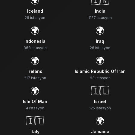
🌍
🇮🇳
Iceland
India
26
istasyon
1127
istasyon
🌍
🌍
Indonesia
Iraq
363
istasyon
26
istasyon
🌍
🌍
Ireland
Islamic Republic Of Iran
217
istasyon
63
istasyon
🌍
🇮🇱
Isle Of Man
Israel
4
istasyon
125
istasyon
🇮🇹
🌍
Italy
Jamaica