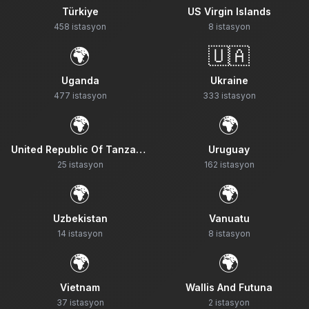
Türkiye
US Virgin Islands
458
istasyon
8
istasyon
🌍
🇺🇦
Uganda
Ukraine
477
istasyon
333
istasyon
🌍
🌍
United Republic Of Tanzania
Uruguay
25
istasyon
162
istasyon
🌍
🌍
Uzbekistan
Vanuatu
14
istasyon
8
istasyon
🌍
🌍
Vietnam
Wallis And Futuna
37
istasyon
2
istasyon