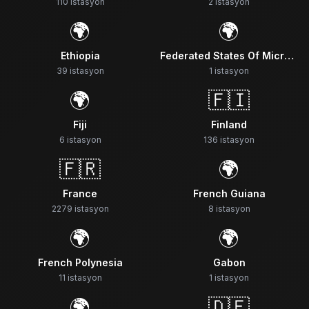
110
istasyon
2
istasyon
🌍
🌍
Ethiopia
Federated States Of Micronesia
39
istasyon
1
istasyon
🌍
🇫🇮
Fiji
Finland
6
istasyon
136
istasyon
🇫🇷
🌍
France
French Guiana
2279
istasyon
8
istasyon
🌍
🌍
French Polynesia
Gabon
11
istasyon
1
istasyon
🌍
🇩🇪