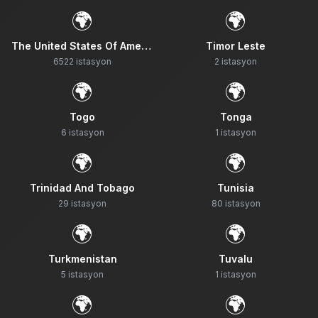
🌍
🌍
The United States Of America
Timor Leste
6522
istasyon
2
istasyon
🌍
🌍
Togo
Tonga
6
istasyon
1
istasyon
🌍
🌍
Trinidad And Tobago
Tunisia
29
istasyon
80
istasyon
🌍
🌍
Turkmenistan
Tuvalu
5
istasyon
1
istasyon
🌍
🌍