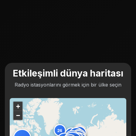
Etkileşimli dünya haritası
Radyo istasyonlarını görmek için bir ülke seçin
+
−
26
136
96
217