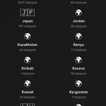
1547
istasyon
46
istasyon
🇯🇵
🌍
Japan
Jordan
167
istasyon
28
istasyon
🌍
🌍
Kazakhstan
Kenya
40
istasyon
71
istasyon
🌍
🌍
Kiribati
Kosovo
1
istasyon
19
istasyon
🌍
🌍
Kuwait
Kyrgyzstan
13
istasyon
7
istasyon