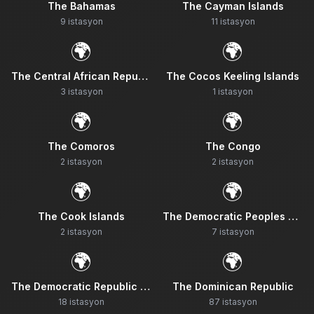
The Bahamas
The Cayman Islands
9
istasyon
11
istasyon
🌍
🌍
The Central African Republic
The Cocos Keeling Islands
3
istasyon
1
istasyon
🌍
🌍
The Comoros
The Congo
2
istasyon
2
istasyon
🌍
🌍
The Cook Islands
The Democratic Peoples Republic Of Korea
2
istasyon
7
istasyon
🌍
🌍
The Democratic Republic Of The Congo
The Dominican Republic
18
istasyon
87
istasyon