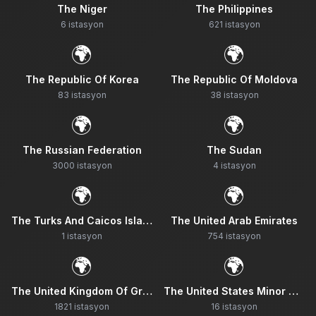
The Niger
The Philippines
6
istasyon
621
istasyon
🌍
🌍
The Republic Of Korea
The Republic Of Moldova
83
istasyon
38
istasyon
🌍
🌍
The Russian Federation
The Sudan
3000
istasyon
4
istasyon
🌍
🌍
The Turks And Caicos Islands
The United Arab Emirates
1
istasyon
754
istasyon
🌍
🌍
The United Kingdom Of Great Britain And Northern Ireland
The United States Minor Outlying Islands
1821
istasyon
16
istasyon