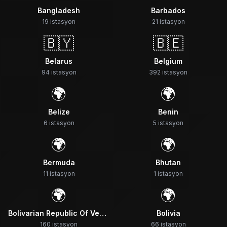
Bangladesh
Barbados
19
istasyon
21
istasyon
🇧🇾
🇧🇪
Belarus
Belgium
94
istasyon
392
istasyon
🌍
🌍
Belize
Benin
6
istasyon
5
istasyon
🌍
🌍
Bermuda
Bhutan
11
istasyon
1
istasyon
🌍
🌍
Bolivarian Republic Of Venezuela
Bolivia
160
istasyon
66
istasyon