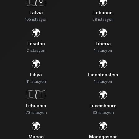
🇱🇻
🌍
Latvia
Lebanon
105
istasyon
58
istasyon
🌍
🌍
Lesotho
Liberia
2
istasyon
1
istasyon
🌍
🌍
Libya
Liechtenstein
11
istasyon
1
istasyon
🇱🇹
🌍
Lithuania
Luxembourg
73
istasyon
33
istasyon
🌍
🌍
Macao
Madagascar