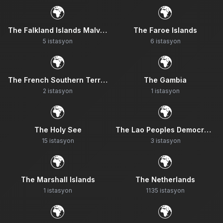
🌍
🌍
The Falkland Islands Malvinas
The Faroe Islands
5
istasyon
6
istasyon
🌍
🌍
The French Southern Territories
The Gambia
2
istasyon
1
istasyon
🌍
🌍
The Holy See
The Lao Peoples Democratic Republic
15
istasyon
3
istasyon
🌍
🌍
The Marshall Islands
The Netherlands
1
istasyon
1135
istasyon
🌍
🌍