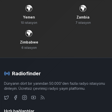
🌍
🌍
Yemen
Zambia
10
istasyon
7
istasyon
🌍
Zimbabwe
6
istasyon
Radiofinder
Dünyanın dört bir yanından 50.000'den fazla radyo istasyonu
dinleyin. Ücretsiz çevrimiçi radyo yayın platformu.
Hızlı bağlantılar