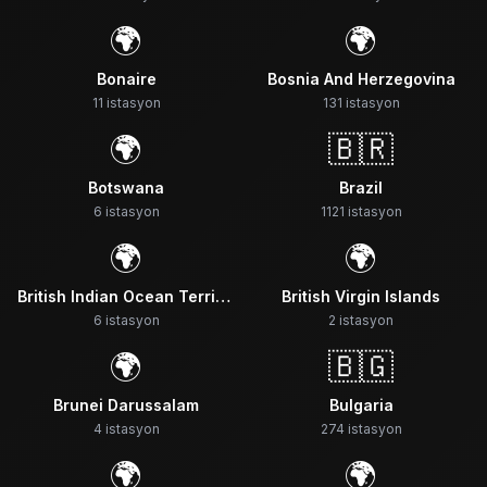
🌍
🌍
Bonaire
Bosnia And Herzegovina
11
istasyon
131
istasyon
🌍
🇧🇷
Botswana
Brazil
6
istasyon
1121
istasyon
🌍
🌍
British Indian Ocean Territory
British Virgin Islands
6
istasyon
2
istasyon
🌍
🇧🇬
Brunei Darussalam
Bulgaria
4
istasyon
274
istasyon
🌍
🌍