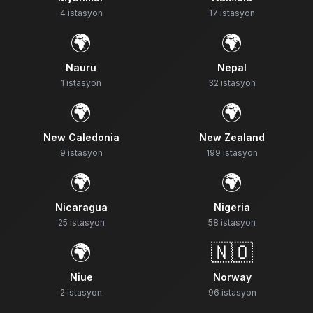
4
istasyon
17
istasyon
🌍
🌍
Nauru
Nepal
1
istasyon
32
istasyon
🌍
🌍
New Caledonia
New Zealand
9
istasyon
199
istasyon
🌍
🌍
Nicaragua
Nigeria
25
istasyon
58
istasyon
🌍
🇳🇴
Niue
Norway
2
istasyon
96
istasyon