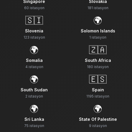
Singapore
Slovakia
60
istasyon
181
istasyon
🇸🇮
🌍
Slovenia
Solomon Islands
123
istasyon
1
istasyon
🌍
🇿🇦
Somalia
South Africa
4
istasyon
180
istasyon
🌍
🇪🇸
South Sudan
Spain
2
istasyon
1195
istasyon
🌍
🌍
Sri Lanka
State Of Palestine
75
istasyon
9
istasyon