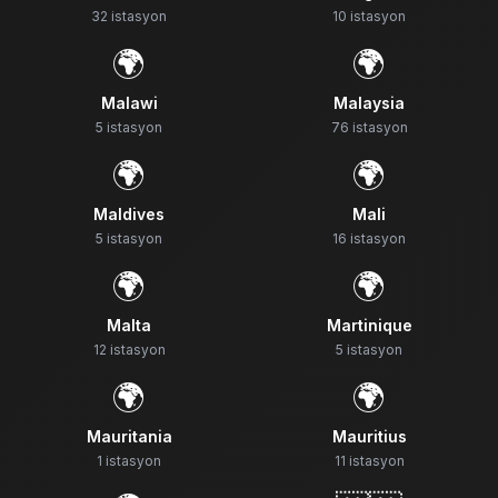
32
istasyon
10
istasyon
🌍
🌍
Malawi
Malaysia
5
istasyon
76
istasyon
🌍
🌍
Maldives
Mali
5
istasyon
16
istasyon
🌍
🌍
Malta
Martinique
12
istasyon
5
istasyon
🌍
🌍
Mauritania
Mauritius
1
istasyon
11
istasyon