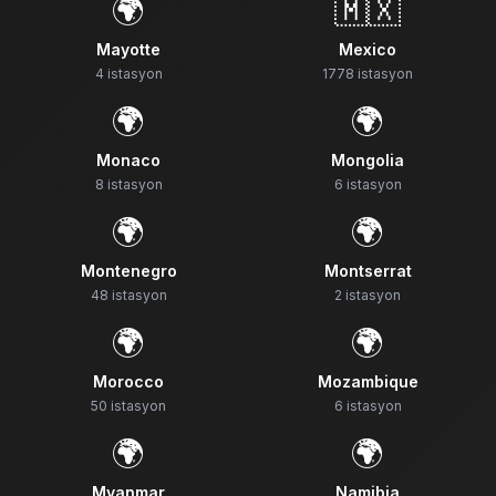
🌍
🇲🇽
Mayotte
Mexico
4
istasyon
1778
istasyon
🌍
🌍
Monaco
Mongolia
8
istasyon
6
istasyon
🌍
🌍
Montenegro
Montserrat
48
istasyon
2
istasyon
🌍
🌍
Morocco
Mozambique
50
istasyon
6
istasyon
🌍
🌍
Myanmar
Namibia