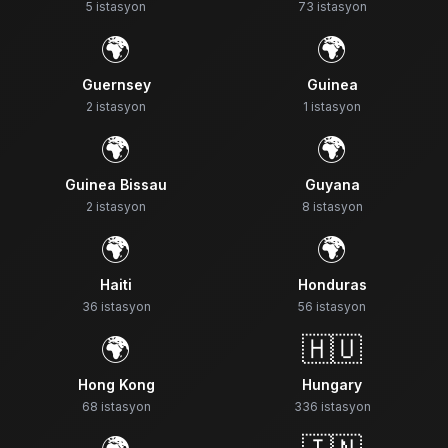
5
istasyon
73
istasyon
🌍
🌍
Guernsey
Guinea
2
istasyon
1
istasyon
🌍
🌍
Guinea Bissau
Guyana
2
istasyon
8
istasyon
🌍
🌍
Haiti
Honduras
36
istasyon
56
istasyon
🌍
🇭🇺
Hong Kong
Hungary
68
istasyon
336
istasyon