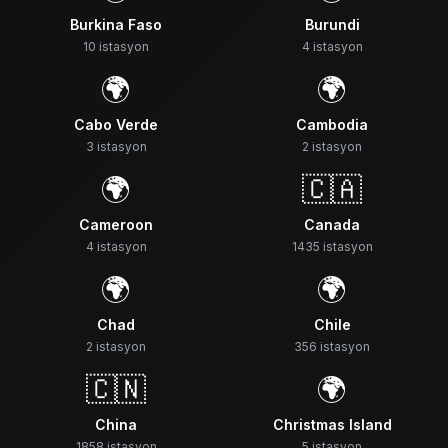
Burkina Faso
Burundi
10
istasyon
4
istasyon
🌍
🌍
Cabo Verde
Cambodia
3
istasyon
2
istasyon
🌍
🇨🇦
Cameroon
Canada
4
istasyon
1435
istasyon
🌍
🌍
Chad
Chile
2
istasyon
356
istasyon
🇨🇳
🌍
China
Christmas Island
1858
istasyon
5
istasyon