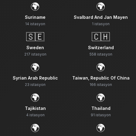
🌍
🌍
Suriname
Svalbard And Jan Mayen
14
istasyon
1
istasyon
🇸🇪
🇨🇭
Sweden
Switzerland
217
istasyon
558
istasyon
🌍
🌍
Syrian Arab Republic
Taiwan, Republic Of China
23
istasyon
166
istasyon
🌍
🌍
Tajikistan
Thailand
4
istasyon
91
istasyon
🌍
🌍