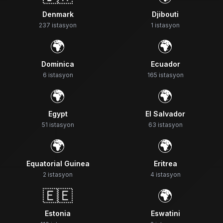
Denmark
Djibouti
237
istasyon
1
istasyon
🌍
🌍
Dominica
Ecuador
6
istasyon
165
istasyon
🌍
🌍
Egypt
El Salvador
51
istasyon
63
istasyon
🌍
🌍
Equatorial Guinea
Eritrea
2
istasyon
4
istasyon
🇪🇪
🌍
Estonia
Eswatini