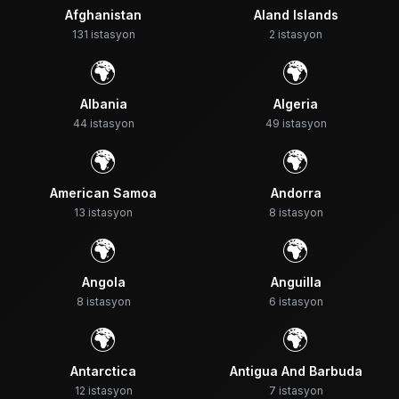
Afghanistan
Aland Islands
131
istasyon
2
istasyon
🌍
🌍
Albania
Algeria
44
istasyon
49
istasyon
🌍
🌍
American Samoa
Andorra
13
istasyon
8
istasyon
🌍
🌍
Angola
Anguilla
8
istasyon
6
istasyon
🌍
🌍
Antarctica
Antigua And Barbuda
12
istasyon
7
istasyon