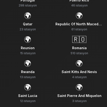
Portugal
Puerto Rico
298
istasyon
46
istasyon
🌍
🌍
Qatar
Republic Of North Macedonia
23
istasyon
61
istasyon
🌍
🇷🇴
Reunion
Romania
15
istasyon
510
istasyon
🌍
🌍
Rwanda
Saint Kitts And Nevis
13
istasyon
4
istasyon
🌍
🌍
Saint Lucia
Saint Pierre And Miquelon
12
istasyon
3
istasyon