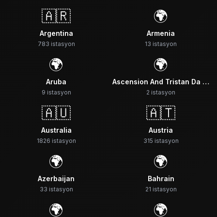
🇦🇷
🌍
Argentina
Armenia
783
istasyon
13
istasyon
🌍
🌍
Aruba
Ascension And Tristan Da Cunha Saint Helena
9
istasyon
2
istasyon
🇦🇺
🇦🇹
Australia
Austria
1826
istasyon
315
istasyon
🌍
🌍
Azerbaijan
Bahrain
33
istasyon
21
istasyon
🌍
🌍