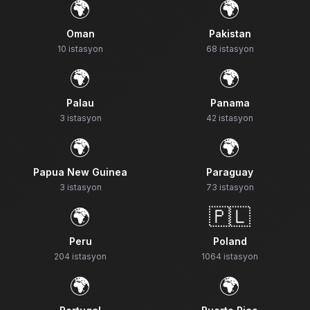
🌍
🌍
Oman
Pakistan
10
istasyon
68
istasyon
🌍
🌍
Palau
Panama
3
istasyon
42
istasyon
🌍
🌍
Papua New Guinea
Paraguay
3
istasyon
73
istasyon
🌍
🇵🇱
Peru
Poland
204
istasyon
1064
istasyon
🌍
🌍