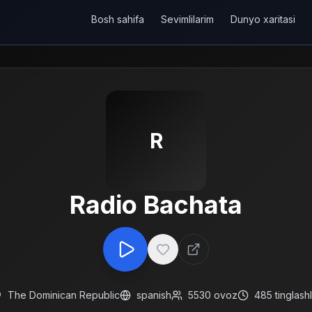
Bosh sahifa
Sevimlilarim
Dunyo xaritasi
R
Radio Bachata
The Dominican Republic
spanish
5530
ovoz
485
tinglash