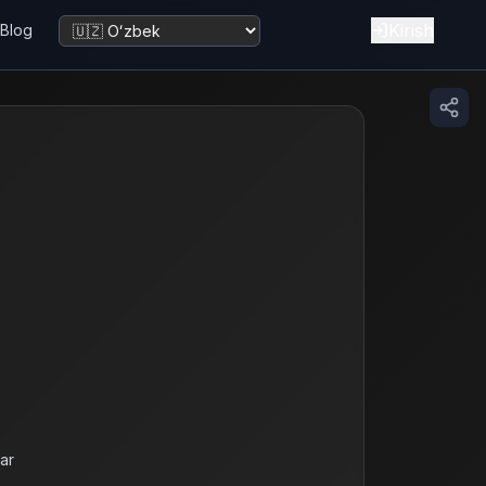
Kirish
Blog
Tilni o‘zgartirish
lar