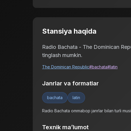
Stansiya haqida
Radio Bachata - The Dominican Republ
tinglash mumkin.
The Dominican Republic
#
bachata
#
latin
Janrlar va formatlar
bachata
latin
Radio Bachata ommabop janrlar bilan turli musiqa
Texnik ma’lumot