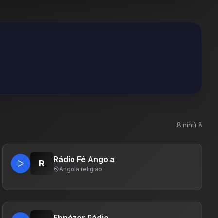
8
nínú
8
Rádio Fé Angola
R
Angola
·
religião
Ebnézer Rádio