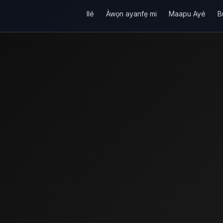
Ilé
Àwọn ayanfẹ mi
Maapu Ayé
B