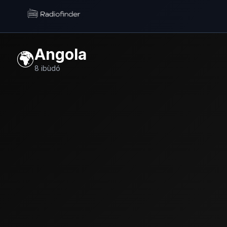
Radiofinder home
Angola
🌍
8
ibùdó