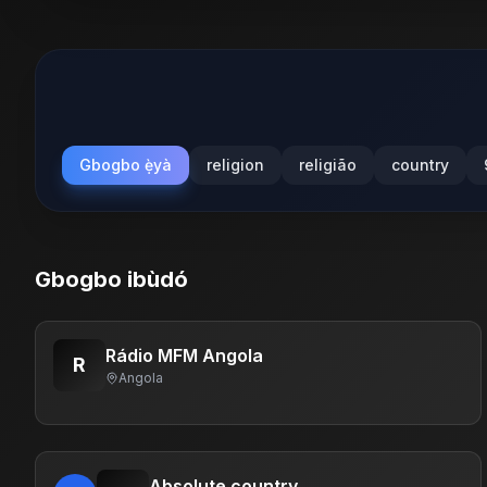
Gbogbo ẹ̀yà
religion
religião
country
Gbogbo ibùdó
Rádio MFM Angola
R
Angola
Absolute country