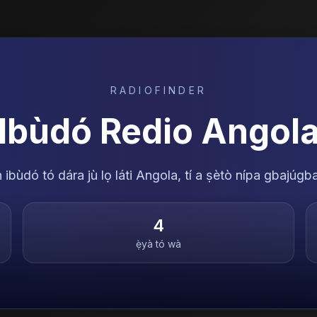
RADIOFINDER
Ibùdó Redio
Angol
ibùdó tó dára jù lọ láti Angola, tí a ṣètò nípa gbajúgbaj
4
ẹ̀yà tó wà