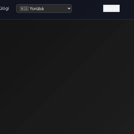
Wọlé
úlógì
Yí èdè padà