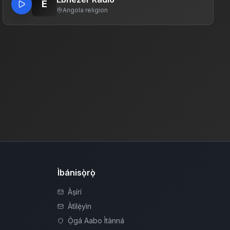
E
Angola
·
religion
Ìbánisọ̀rọ̀
Àṣírí
Àtìlẹ́yìn
Ọ̀gá Aabo Ìtànná