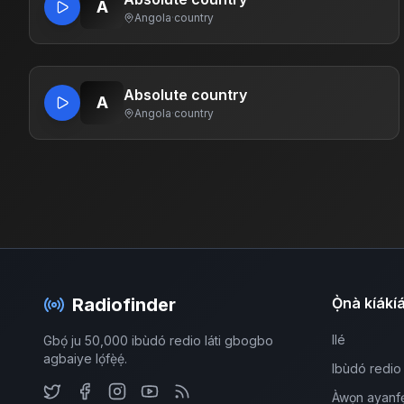
A
Angola
·
country
Absolute country
A
Angola
·
country
Radiofinder
Ọ̀nà kíákí
Ilé
Gbọ́ ju 50,000 ibùdó redio láti gbogbo
agbaiye lọ́fẹ̀ẹ́.
Ibùdó redio
Àwọn ayanf