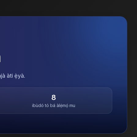
a
à àti ẹ̀yà.
8
ibùdó tó bá àlẹ́mọ́ mu