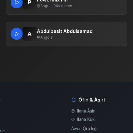
P
Angola
·
90s dance
Abdulbasit Abdulsamad
A
Angola
á
Òfin & Àṣírí
Ilana Àṣírí
Ilana Kúkì
Àwọn Ọ̀rọ̀ Ìṣẹ́
ẹ mi