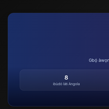
Gbọ́ àwọn 
8
ibùdó láti
Angola