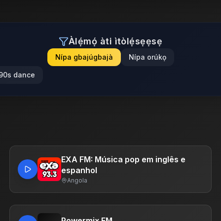
Àlẹ́mọ́ àti ìtòlẹ́sẹẹsẹ
Nípa gbajúgbajà
Nípa orúkọ
90s dance
EXA FM: Música pop em inglês e
espanhol
Angola
Powermix FM